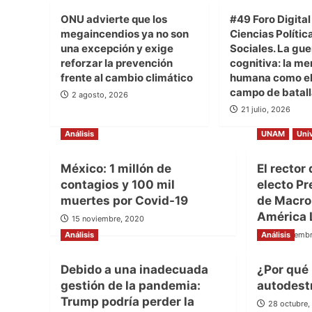
ONU advierte que los
#49 Foro Digital
megaincendios ya no son
Ciencias Polític
una excepción y exige
Sociales. La gue
reforzar la prevención
cognitiva: la me
frente al cambio climático
humana como el
campo de batal
2 agosto, 2026
21 julio, 2026
Análisis
UNAM
Uni
México: 1 millón de
El rector
contagios y 100 mil
electo Pr
muertes por Covid-19
de Macro
América L
15 noviembre, 2020
Análisis
Análisis
12 noviemb
Debido a una inadecuada
¿Por qué
gestión de la pandemia:
autodest
Trump podría perder la
28 octubre