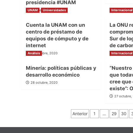
presidencia #UNAM
UNAM
1 noviembre, 2020
Universidades
Internacional
Cuenta la UNAM con un
La ONU r
centro de préstamo de
compromi
equipos de cómputo y de
Sur de lo
internet
de carbo
Análisis
28 octubre, 2020
Internacional
28 octubre
Minería: políticas públicas y
“Nuestro 
desarrollo económico
que toda
cree que
28 octubre, 2020
existe”:
27 octubre,
Paginación
Anterior
1
…
29
30
de