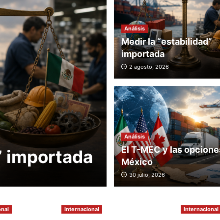
Análisis
Medir la “estabilidad”
Internacional
importada
ONU adviert
2 agosto, 2026
megaincendi
excepción y 
prevención f
Análisis
El T-MEC y las opcione
” importada
climático
México
2 agosto, 2026
30 julio, 2026
onal
Internacional
Internacional