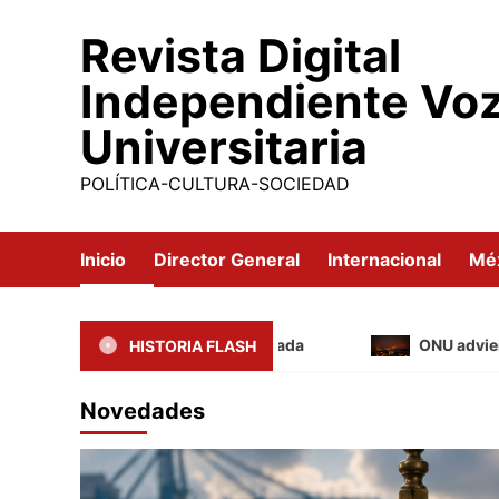
Saltar
Revista Digital
al
contenido
Independiente Vo
Universitaria
POLÍTICA-CULTURA-SOCIEDAD
Inicio
Director General
Internacional
Mé
Medir la “estabilidad” importada
ONU advierte que
HISTORIA FLASH
Novedades