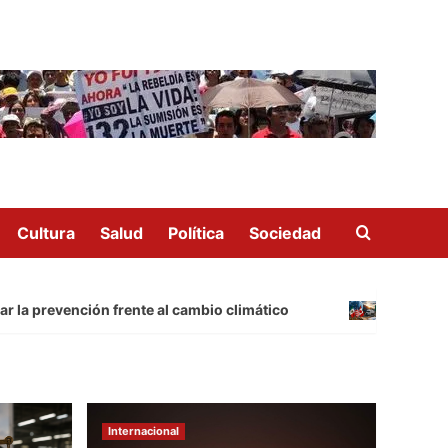
Cultura
Salud
Política
Sociedad
revención frente al cambio climático
El T-MEC y la
Internacional