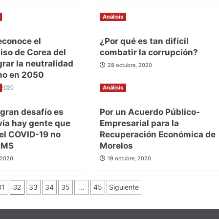
Análisis
econoce el
¿Por qué es tan difícil
so de Corea del
combatir la corrupción?
grar la neutralidad
28 octubre, 2020
no en 2050
, 2020
Análisis
gran desafío es
Por un Acuerdo Público-
vía hay gente que
Empresarial para la
 el COVID-19 no
Recuperación Económica de
 OMS
Morelos
 2020
19 octubre, 2020
31
32
33
34
35
…
45
Siguiente