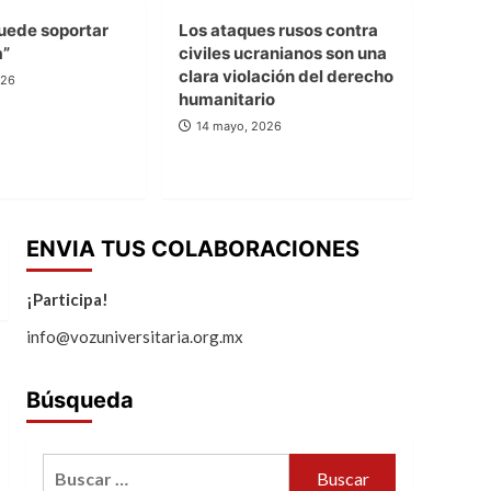
uede soportar
Los ataques rusos contra
a”
civiles ucranianos son una
clara violación del derecho
026
humanitario
14 mayo, 2026
ENVIA TUS COLABORACIONES
¡Participa!
info@vozuniversitaria.org.mx
Búsqueda
Buscar: