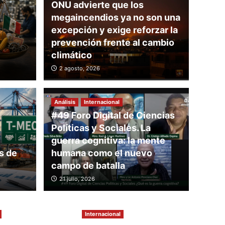
ONU advierte que los
megaincendios ya no son una
excepción y exige reforzar la
prevención frente al cambio
climático
e que los
2 agosto, 2026
os ya no son una
Análisis
Internacional
exige reforzar la
#49 Foro Digital de Ciencias
Análisis
Políticas y Sociales. La
rente al cambio
El T
guerra cognitiva: la mente
s de
humana como el nuevo
Méx
campo de batalla
21 julio, 2026
30 julio, 
Internacional