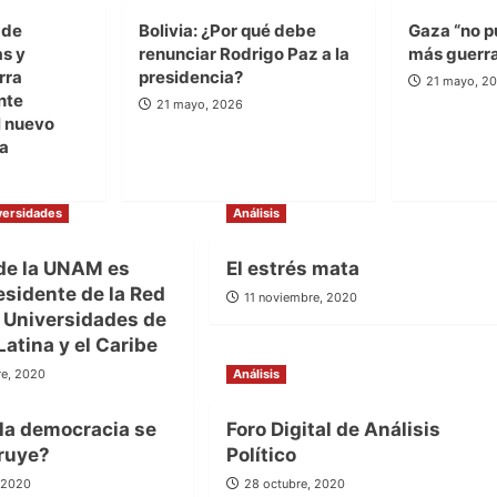
 de
Bolivia: ¿Por qué debe
Gaza “no p
as y
renunciar Rodrigo Paz a la
más guerr
rra
presidencia?
21 mayo, 2
nte
21 mayo, 2026
 nuevo
la
versidades
Análisis
 de la UNAM es
El estrés mata
esidente de la Red
11 noviembre, 2020
 Universidades de
atina y el Caribe
re, 2020
Análisis
 la democracia se
Foro Digital de Análisis
ruye?
Político
, 2020
28 octubre, 2020