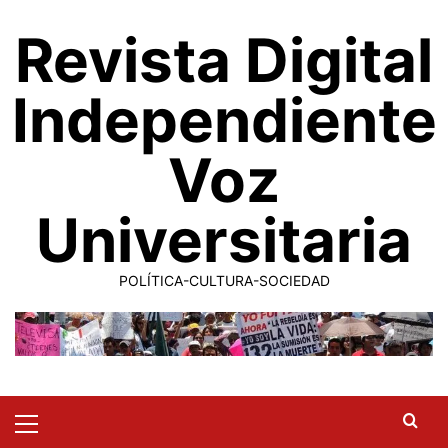
Saltar
Revista Digital
al
contenido
Independiente
Voz
Universitaria
POLÍTICA-CULTURA-SOCIEDAD
Primary
Menu