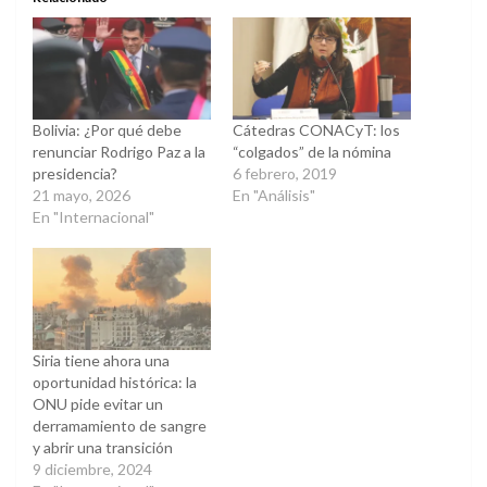
en
en
una
una
ventana
ventana
nueva)
nueva)
Bolivia: ¿Por qué debe
Cátedras CONACyT: los
renunciar Rodrigo Paz a la
“colgados” de la nómina
presidencia?
6 febrero, 2019
21 mayo, 2026
En "Análisis"
En "Internacional"
Siria tiene ahora una
oportunidad histórica: la
ONU pide evitar un
derramamiento de sangre
y abrir una transición
9 diciembre, 2024