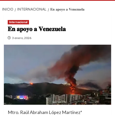
INICIO
INTERNACIONAL
𝐄𝐧 𝐚𝐩𝐨𝐲𝐨 𝐚 𝐕𝐞𝐧𝐞𝐳𝐮𝐞𝐥𝐚
Internacional
𝐄𝐧 𝐚𝐩𝐨𝐲𝐨 𝐚 𝐕𝐞𝐧𝐞𝐳𝐮𝐞𝐥𝐚
3 enero, 2026
Mtro. Raúl Abraham López Martínez*