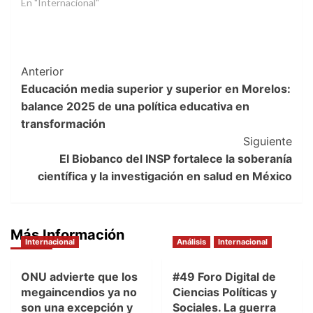
En "Internacional"
Post
Anterior
Educación media superior y superior en Morelos:
Navigation
balance 2025 de una política educativa en
transformación
Siguiente
El Biobanco del INSP fortalece la soberanía
científica y la investigación en salud en México
Más Información
Internacional
Análisis
Internacional
ONU advierte que los
#49 Foro Digital de
megaincendios ya no
Ciencias Políticas y
son una excepción y
Sociales. La guerra