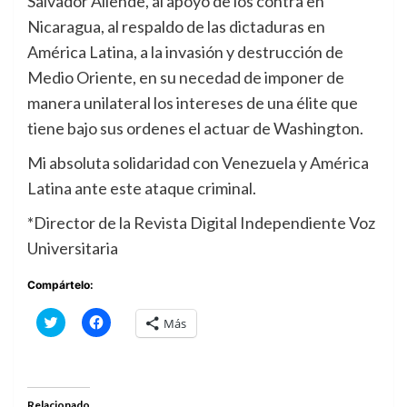
Salvador Allende, al apoyo de los contra en
Nicaragua, al respaldo de las dictaduras en
América Latina, a la invasión y destrucción de
Medio Oriente, en su necedad de imponer de
manera unilateral los intereses de una élite que
tiene bajo sus ordenes el actuar de Washington.
Mi absoluta solidaridad con Venezuela y América
Latina ante este ataque criminal.
*Director de la Revista Digital Independiente Voz
Universitaria
Compártelo:
Haz
Haz
Más
clic
clic
para
para
compartir
compartir
en
en
Twitter
Facebook
(Se
(Se
abre
abre
Relacionado