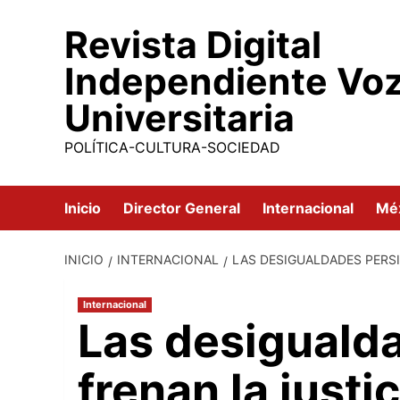
Saltar
Revista Digital
al
contenido
Independiente Vo
Universitaria
POLÍTICA-CULTURA-SOCIEDAD
Inicio
Director General
Internacional
Mé
INICIO
INTERNACIONAL
LAS DESIGUALDADES PERSI
Internacional
Las desigualda
frenan la justic