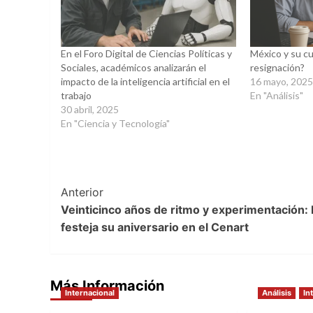
En el Foro Digital de Ciencias Políticas y
México y su cul
Sociales, académicos analizarán el
resignación?
impacto de la inteligencia artificial en el
16 mayo, 202
trabajo
En "Análisis"
30 abril, 2025
En "Ciencia y Tecnología"
Post
Anterior
Veinticinco años de ritmo y experimentación:
Navigation
festeja su aniversario en el Cenart
Más Información
Internacional
Análisis
In