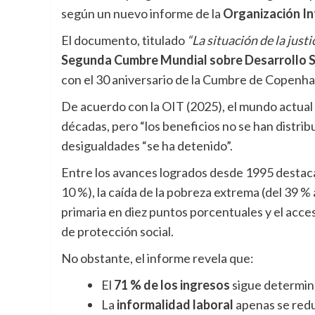
según un nuevo informe de la
Organización In
El documento, titulado
“La situación de la just
Segunda Cumbre Mundial sobre Desarrollo S
con el 30 aniversario de la Cumbre de Copenh
De acuerdo con la OIT (2025), el mundo actual
décadas, pero “los beneficios no se han distrib
desigualdades “se ha detenido”.
Entre los avances logrados desde 1995 destacan 
10 %), la caída de la pobreza extrema (del 39 % 
primaria en diez puntos porcentuales y el acces
de protección social.
No obstante, el informe revela que:
El
71 % de los ingresos
sigue determina
La
informalidad laboral
apenas se redu