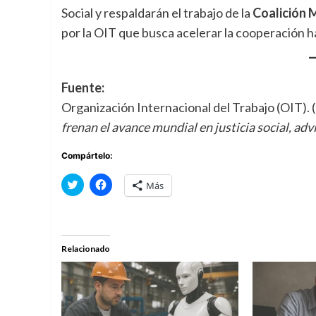
Social y respaldarán el trabajo de la
Coalición M
por la OIT que busca acelerar la cooperación h
Fuente:
Organización Internacional del Trabajo (OIT). 
frenan el avance mundial en justicia social, advi
Compártelo:
Haz
Haz
Más
clic
clic
para
para
compartir
compartir
en
en
Twitter
Facebook
(Se
(Se
abre
abre
Relacionado
en
en
una
una
ventana
ventana
nueva)
nueva)