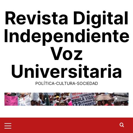
Saltar
Revista Digital
al
contenido
Independiente
Voz
Universitaria
POLÍTICA-CULTURA-SOCIEDAD
Primary
Menu