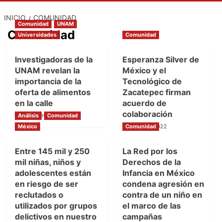
INICIO
COMUNIDAD
Comunidad
UNAM
Comunidad
Universidades
Comunidad
Investigadoras de la
Esperanza Silver de
UNAM revelan la
México y el
importancia de la
Tecnológico de
oferta de alimentos
Zacatepec firman
en la calle
acuerdo de
colaboración
Análisis
9 diciembre, 2024
Comunidad
México
Comunidad
14 junio, 2022
Entre 145 mil y 250
La Red por los
mil niñas, niños y
Derechos de la
adolescentes están
Infancia en México
en riesgo de ser
condena agresión en
reclutados o
contra de un niño en
utilizados por grupos
el marco de las
delictivos en nuestro
campañas