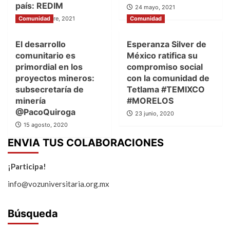
país: REDIM
24 mayo, 2021
Comunidad
7 septiembre, 2021
Comunidad
El desarrollo
Esperanza Silver de
comunitario es
México ratifica su
primordial en los
compromiso social
proyectos mineros:
con la comunidad de
subsecretaría de
Tetlama #TEMIXCO
minería
#MORELOS
@PacoQuiroga
23 junio, 2020
15 agosto, 2020
ENVIA TUS COLABORACIONES
¡Participa!
info@vozuniversitaria.org.mx
Búsqueda