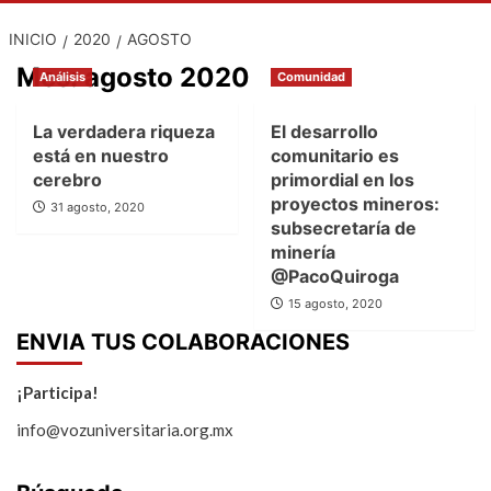
INICIO
2020
AGOSTO
Mes:
agosto 2020
Análisis
Comunidad
La verdadera riqueza
El desarrollo
está en nuestro
comunitario es
cerebro
primordial en los
proyectos mineros:
31 agosto, 2020
subsecretaría de
minería
@PacoQuiroga
15 agosto, 2020
ENVIA TUS COLABORACIONES
¡Participa!
info@vozuniversitaria.org.mx