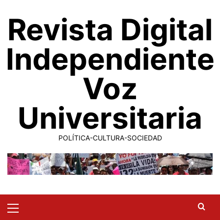
Saltar
Revista Digital
al
contenido
Independiente
Voz
Universitaria
POLÍTICA-CULTURA-SOCIEDAD
Primary
Menu