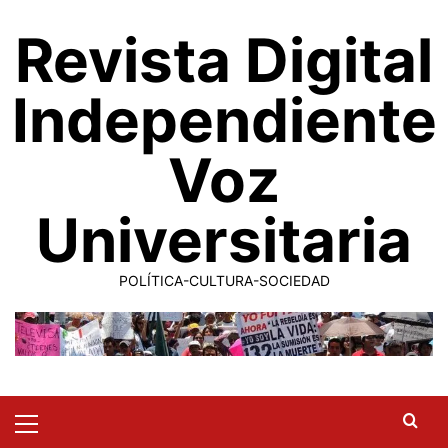
Saltar
Revista Digital
al
contenido
Independiente
Voz
Universitaria
POLÍTICA-CULTURA-SOCIEDAD
Primary
Menu