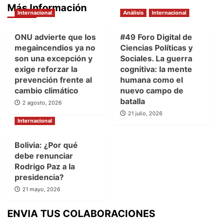
Más Información
Internacional
Análisis
Internacional
ONU advierte que los
#49 Foro Digital de
megaincendios ya no
Ciencias Políticas y
son una excepción y
Sociales. La guerra
exige reforzar la
cognitiva: la mente
prevención frente al
humana como el
cambio climático
nuevo campo de
batalla
2 agosto, 2026
21 julio, 2026
Internacional
Bolivia: ¿Por qué
debe renunciar
Rodrigo Paz a la
presidencia?
21 mayo, 2026
ENVIA TUS COLABORACIONES