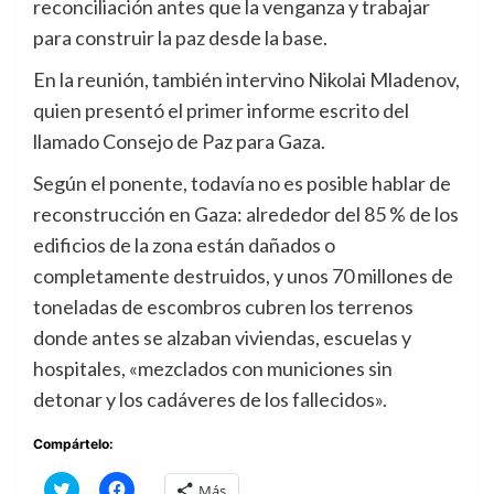
reconciliación antes que la venganza y trabajar
para construir la paz desde la base.
En la reunión, también intervino Nikolai Mladenov,
quien presentó el primer informe escrito del
llamado Consejo de Paz para Gaza.
Según el ponente, todavía no es posible hablar de
reconstrucción en Gaza: alrededor del 85 % de los
edificios de la zona están dañados o
completamente destruidos, y unos 70 millones de
toneladas de escombros cubren los terrenos
donde antes se alzaban viviendas, escuelas y
hospitales, «mezclados con municiones sin
detonar y los cadáveres de los fallecidos».
Compártelo:
Haz
Haz
Más