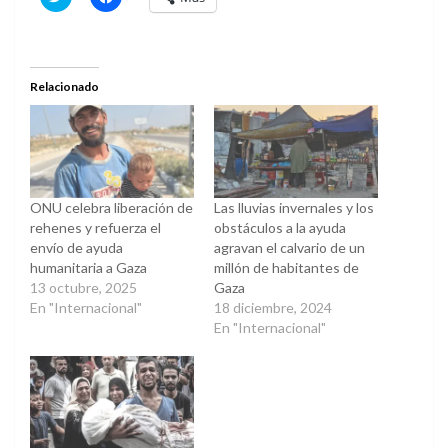
clic
clic
para
para
compartir
compartir
en
en
Twitter
Facebook
(Se
(Se
abre
abre
Relacionado
en
en
una
una
ventana
ventana
nueva)
nueva)
ONU celebra liberación de
Las lluvias invernales y los
rehenes y refuerza el
obstáculos a la ayuda
envío de ayuda
agravan el calvario de un
humanitaria a Gaza
millón de habitantes de
13 octubre, 2025
Gaza
En "Internacional"
18 diciembre, 2024
En "Internacional"