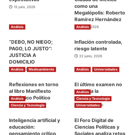
como una
15 julio, 2026
Megalópolis: Roberto
Ramírez Hernández
Análisis
Análisis
7 julio, 2026
“DEBO, NO NIEGO;
Inflación controlada,
PAGO, LO JUSTO”:
riesgo latente
JUSTICIA A
22 junio, 2026
DOMICILIO
Análisis
3 julio, 2026
Medioambiente
Análisis
Universidades
Reflexiones en torno
El último examen no
al libro Manifiesto
lo aplica la
Análisis
Ecológico Político
universidad
Análisis
Ciencia y Tecnología
Ciencia y Tecnología
16 junio, 2026
Universidades
28 mayo, 2026
Inteligencia artificial y
El Foro Digital de
educación:
Ciencias Políticas y
pensamiento crítico
Sociales analiza retos