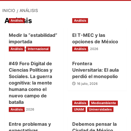
INICIO
ANÁLISIS
Análisis
Análisis
Análisis
Medir la “estabilidad”
El T-MEC y las
importada
opciones de México
Análisis
2 agosto, 2026
Internacional
Análisis
30 julio, 2026
#49 Foro Digital de
Frontera
Ciencias Políticas y
Universitaria: El aula
Sociales. La guerra
perdió el monopolio
cognitiva: la mente
16 julio, 2026
humana como el
nuevo campo de
batalla
Análisis
Medioambiente
Análisis
21 julio, 2026
UNAM
Universidades
Entre problemas y
Debemos pensar la
expectativas
Ciudad de México