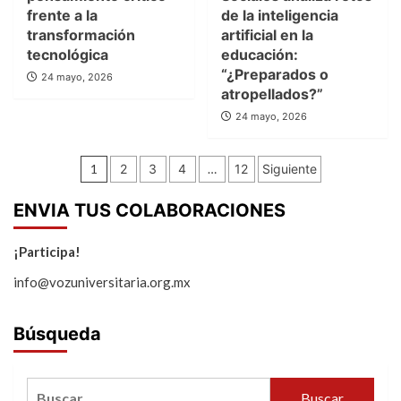
frente a la
de la inteligencia
transformación
artificial en la
tecnológica
educación:
“¿Preparados o
24 mayo, 2026
atropellados?”
24 mayo, 2026
Paginación
1
2
3
4
…
12
Siguiente
de
ENVIA TUS COLABORACIONES
entradas
¡Participa!
info@vozuniversitaria.org.mx
Búsqueda
Buscar: