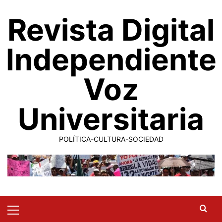
Saltar
Revista Digital
al
contenido
Independiente
Voz
Universitaria
POLÍTICA-CULTURA-SOCIEDAD
Primary
Menu