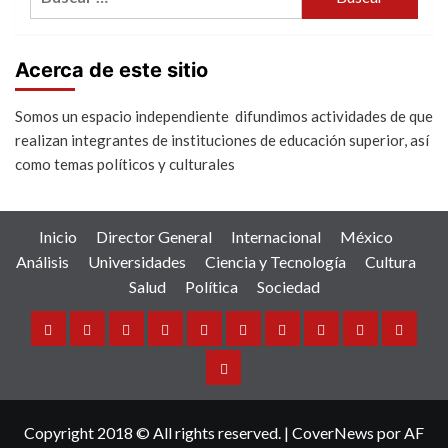
Acerca de este sitio
Somos un espacio independiente difundimos actividades de que
realizan integrantes de instituciones de educación superior, así
como temas políticos y culturales
Inicio
Director General
Internacional
México
Análisis
Universidades
Ciencia y Tecnología
Cultura
Salud
Política
Sociedad
Inicio
Director
Internacional
México
Análisis
Universidades
Ciencia
Cultura
Salud
Política
General
y
Sociedad
Tecnología
Copyright 2018 © All rights reserved.
|
CoverNews
por AF