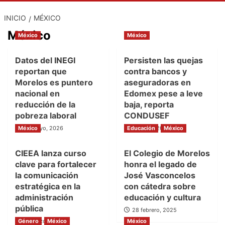
INICIO
MÉXICO
México
México
México
Datos del INEGI
Persisten las quejas
reportan que
contra bancos y
Morelos es puntero
aseguradoras en
nacional en
Edomex pese a leve
reducción de la
baja, reporta
pobreza laboral
CONDUSEF
México
28 mayo, 2026
Educación
11 mayo, 2025
México
CIEEA lanza curso
El Colegio de Morelos
clave para fortalecer
honra el legado de
la comunicación
José Vasconcelos
estratégica en la
con cátedra sobre
administración
educación y cultura
pública
28 febrero, 2025
Género
11 marzo, 2025
México
México