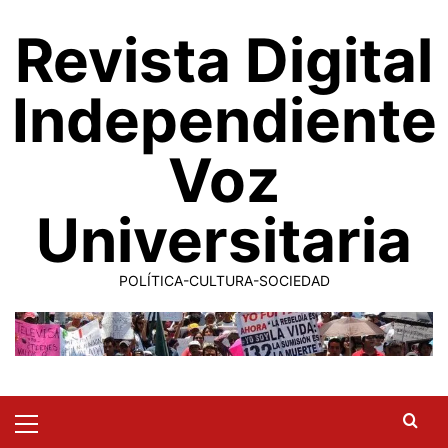
Saltar
Revista Digital
al
contenido
Independiente
Voz
Universitaria
POLÍTICA-CULTURA-SOCIEDAD
Primary
Menu