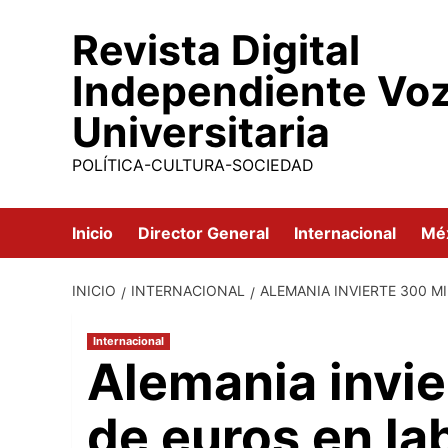
Saltar
Revista Digital
al
contenido
Independiente Vo
Universitaria
POLÍTICA-CULTURA-SOCIEDAD
Inicio
Director General
Internacional
Mé
INICIO
INTERNACIONAL
ALEMANIA INVIERTE 300 
Internacional
Alemania invie
de euros en la