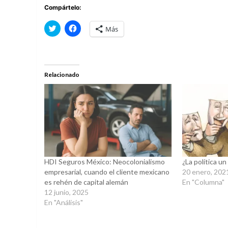
Compártelo:
Haz
Haz
Más
clic
clic
para
para
compartir
compartir
en
en
Twitter
Facebook
(Se
(Se
abre
abre
Relacionado
en
en
una
una
ventana
ventana
nueva)
nueva)
HDI Seguros México: Neocolonialismo
¿La política u
empresarial, cuando el cliente mexicano
20 enero, 202
es rehén de capital alemán
En "Columna"
12 junio, 2025
En "Análisis"