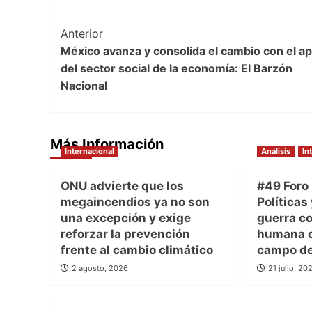
Post
Anterior
México avanza y consolida el cambio con el a
Navigation
del sector social de la economía: El Barzón
Nacional
Más Información
Internacional
Análisis
In
ONU advierte que los
#49 Foro 
megaincendios ya no son
Políticas
una excepción y exige
guerra co
reforzar la prevención
humana c
frente al cambio climático
campo de
2 agosto, 2026
21 julio, 20