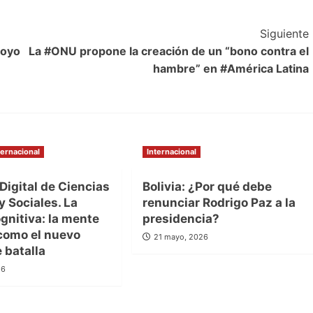
Siguiente
poyo
La #ONU propone la creación de un “bono contra el
hambre” en #América Latina
ternacional
Internacional
Digital de Ciencias
Bolivia: ¿Por qué debe
 y Sociales. La
renunciar Rodrigo Paz a la
gnitiva: la mente
presidencia?
omo el nuevo
21 mayo, 2026
 batalla
26