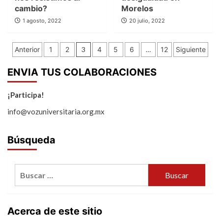
cambio?
Morelos
1 agosto, 2022
20 julio, 2022
Paginación
Anterior
1
2
3
4
5
6
…
12
Siguiente
de
ENVIA TUS COLABORACIONES
entradas
¡Participa!
info@vozuniversitaria.org.mx
Búsqueda
Buscar:
Acerca de este sitio