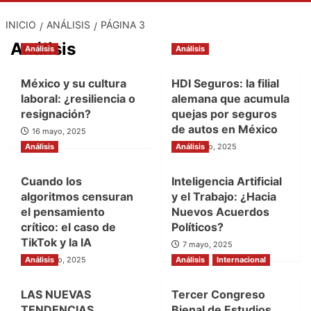
INICIO
ANÁLISIS
PÁGINA 3
Análisis
Análisis
Análisis
México y su cultura
HDI Seguros: la filial
laboral: ¿resiliencia o
alemana que acumula
resignación?
quejas por seguros
de autos en México
16 mayo, 2025
Análisis
Análisis
12 mayo, 2025
Cuando los
Inteligencia Artificial
algoritmos censuran
y el Trabajo: ¿Hacia
el pensamiento
Nuevos Acuerdos
crítico: el caso de
Políticos?
TikTok y la IA
7 mayo, 2025
Análisis
10 mayo, 2025
Análisis
Internacional
LAS NUEVAS
Tercer Congreso
TENDENCIAS
Bienal de Estudios