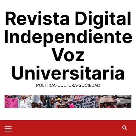
Saltar
Revista Digital
al
contenido
Independiente
Voz
Universitaria
POLÍTICA-CULTURA-SOCIEDAD
Primary
Menu