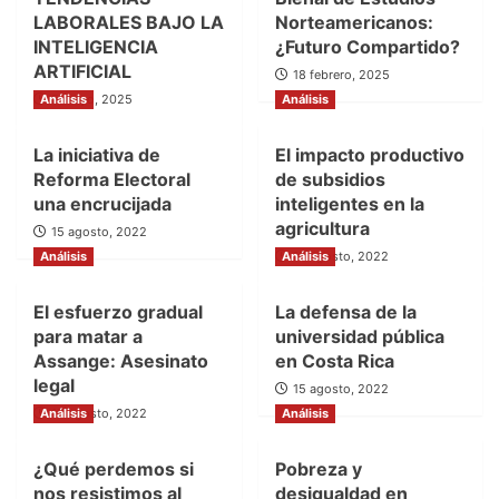
LABORALES BAJO LA
Norteamericanos:
INTELIGENCIA
¿Futuro Compartido?
ARTIFICIAL
18 febrero, 2025
Análisis
5 mayo, 2025
Análisis
La iniciativa de
El impacto productivo
Reforma Electoral
de subsidios
una encrucijada
inteligentes en la
agricultura
15 agosto, 2022
Análisis
Análisis
15 agosto, 2022
El esfuerzo gradual
La defensa de la
para matar a
universidad pública
Assange: Asesinato
en Costa Rica
legal
15 agosto, 2022
Análisis
15 agosto, 2022
Análisis
¿Qué perdemos si
Pobreza y
nos resistimos al
desigualdad en