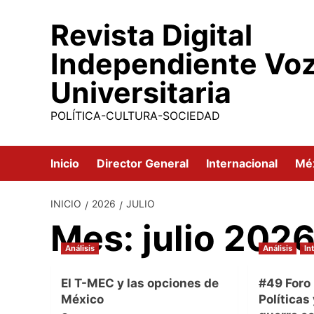
Saltar
Revista Digital
al
contenido
Independiente Vo
Universitaria
POLÍTICA-CULTURA-SOCIEDAD
Inicio
Director General
Internacional
Mé
INICIO
2026
JULIO
Mes:
julio 202
Análisis
Análisis
In
El T-MEC y las opciones de
#49 Foro 
México
Políticas