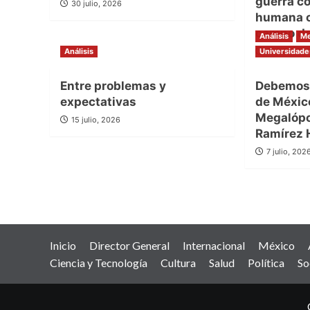
guerra co
30 julio, 2026
humana c
campo de
Análisis
Me
Análisis
Universidade
21 julio, 20
Entre problemas y
Debemos 
expectativas
de Méxic
Megalópo
15 julio, 2026
Ramírez 
7 julio, 202
Inicio
Director General
Internacional
México
Ciencia y Tecnología
Cultura
Salud
Política
So