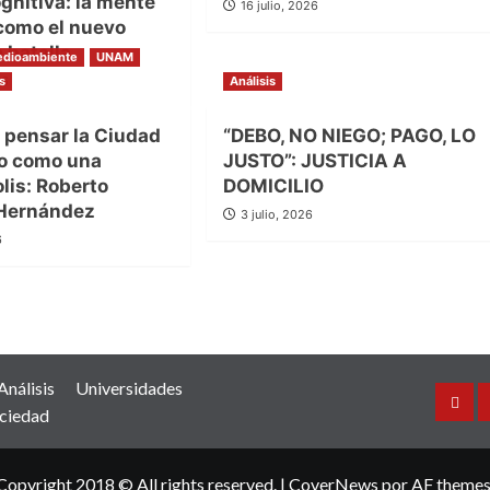
gnitiva: la mente
16 julio, 2026
omo el nuevo
 batalla
dioambiente
UNAM
s
26
Análisis
pensar la Ciudad
“DEBO, NO NIEGO; PAGO, LO
o como una
JUSTO”: JUSTICIA A
lis: Roberto
DOMICILIO
Hernández
3 julio, 2026
6
Análisis
Universidades
Inicio
ciedad
Copyright 2018 © All rights reserved.
|
CoverNews
por AF themes