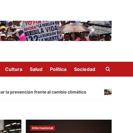
Cultura
Salud
Política
Sociedad
revención frente al cambio climático
El T-MEC y la
Internacional