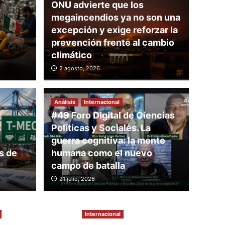
ONU advierte que los
megaincendios ya no son una
excepción y exige reforzar la
prevención frente al cambio
climático
e que los
2 agosto, 2026
os ya no son una
Análisis
Internacional
exige reforzar la
#49 Foro Digital de Ciencias
Análisis
Políticas y Sociales. La
rente al cambio
El T
guerra cognitiva: la mente
s de
humana como el nuevo
Méx
campo de batalla
21 julio, 2026
30 julio, 
Internacional