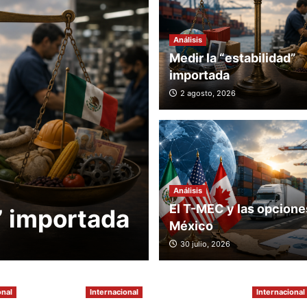
Análisis
Medir la “estabilidad”
Internacional
importada
ONU adviert
2 agosto, 2026
megaincendi
excepción y 
prevención f
Análisis
El T-MEC y las opcione
” importada
climático
México
2 agosto, 2026
30 julio, 2026
onal
Internacional
Internacional