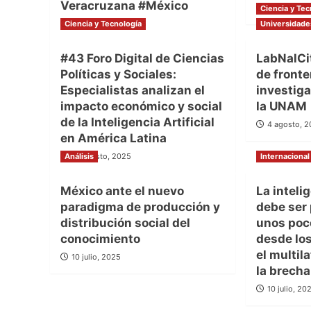
Veracruzana #México
9 septiemb
Ciencia y Tec
Ciencia y Tecnología
21 septiembre, 2025
Universidade
#43 Foro Digital de Ciencias
LabNalCit
Políticas y Sociales:
de fronte
Especialistas analizan el
investig
impacto económico y social
la UNAM
de la Inteligencia Artificial
4 agosto, 
en América Latina
Análisis
10 agosto, 2025
Internacional
México ante el nuevo
La intelig
paradigma de producción y
debe ser
distribución social del
unos poc
conocimiento
desde lo
el multil
10 julio, 2025
la brecha
10 julio, 20