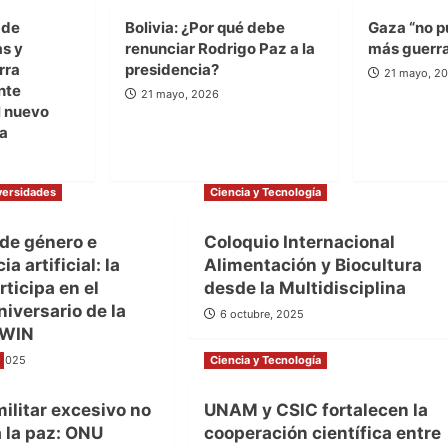
 de
Bolivia: ¿Por qué debe
Gaza “no p
as y
renunciar Rodrigo Paz a la
más guerr
rra
presidencia?
21 mayo, 2
nte
21 mayo, 2026
 nuevo
la
versidades
Ciencia y Tecnología
 de género e
Coloquio Internacional
ia artificial: la
Alimentación y Biocultura
ticipa en el
desde la Multidisciplina
iversario de la
6 octubre, 2025
TWIN
 2025
Ciencia y Tecnología
militar excesivo no
UNAM y CSIC fortalecen la
 la paz: ONU
cooperación científica entre