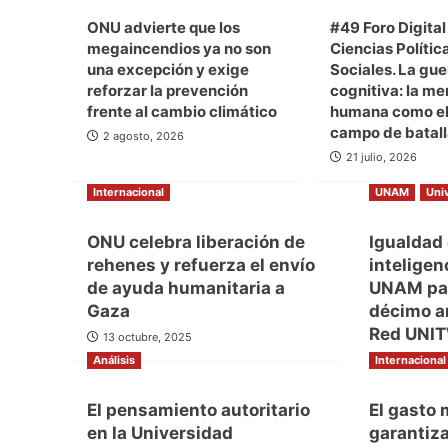
ONU advierte que los
#49 Foro Digital
megaincendios ya no son
Ciencias Polític
una excepción y exige
Sociales. La gue
reforzar la prevención
cognitiva: la me
frente al cambio climático
humana como el
campo de batal
2 agosto, 2026
21 julio, 2026
Internacional
UNAM
Uni
ONU celebra liberación de
Igualdad
rehenes y refuerza el envío
inteligenc
de ayuda humanitaria a
UNAM par
Gaza
décimo an
Red UNI
13 octubre, 2025
Análisis
Internacional
13 octubre,
El pensamiento autoritario
El gasto 
en la Universidad
garantiza