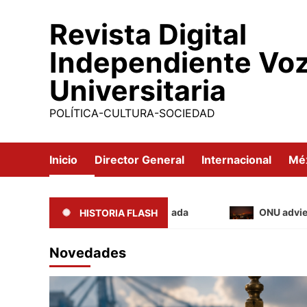
Saltar
Revista Digital
al
contenido
Independiente Vo
Universitaria
POLÍTICA-CULTURA-SOCIEDAD
Inicio
Director General
Internacional
Mé
Medir la “estabilidad” importada
ONU advierte que
HISTORIA FLASH
Novedades