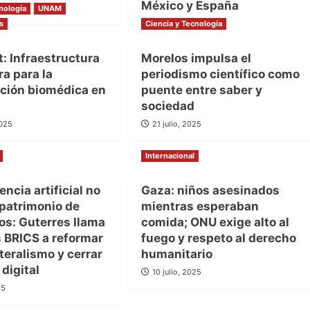
México y España
re, 2025
nología
UNAM
s
Ciencia y Tecnología
9 septiembre, 2025
: Infraestructura
Morelos impulsa el
ra para la
periodismo científico como
ación biomédica en
puente entre saber y
sociedad
2025
21 julio, 2025
Internacional
encia artificial no
Gaza: niños asesinados
 patrimonio de
mientras esperaban
os: Guterres llama
comida; ONU exige alto al
s BRICS a reformar
fuego y respeto al derecho
ateralismo y cerrar
humanitario
 digital
10 julio, 2025
25