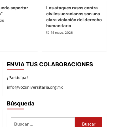
uede soportar
Los ataques rusos contra
a”
civiles ucranianos son una
clara violación del derecho
026
humanitario
14 mayo, 2026
ENVIA TUS COLABORACIONES
¡Participa!
info@vozuniversitaria.org.mx
Búsqueda
Buscar: