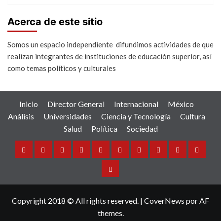
Acerca de este sitio
Somos un espacio independiente difundimos actividades de que
realizan integrantes de instituciones de educación superior, así
como temas políticos y culturales
Inicio
Director General
Internacional
México
Análisis
Universidades
Ciencia y Tecnología
Cultura
Salud
Política
Sociedad
Inicio
Director
Internacional
México
Análisis
Universidades
Ciencia
Cultura
Salud
Política
General
y
Sociedad
Tecnología
Copyright 2018 © All rights reserved.
|
CoverNews
por AF
themes.