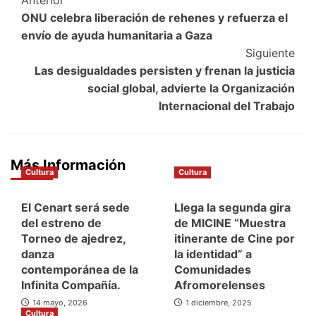
Post
Anterior
ONU celebra liberación de rehenes y refuerza el
Navigation
envío de ayuda humanitaria a Gaza
Siguiente
Las desigualdades persisten y frenan la justicia
social global, advierte la Organización
Internacional del Trabajo
Más Información
Cultura
Cultura
El Cenart será sede
Llega la segunda gira
del estreno de
de MICINE “Muestra
Torneo de ajedrez,
itinerante de Cine por
danza
la identidad” a
contemporánea de la
Comunidades
Infinita Compañía.
Afromorelenses
14 mayo, 2026
1 diciembre, 2025
Cultura