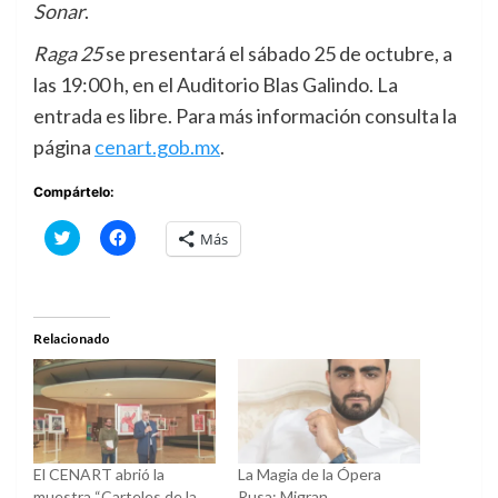
Sonar
.
Raga 25
se presentará el sábado 25 de octubre, a
las 19:00 h, en el Auditorio Blas Galindo. La
entrada es libre. Para más información consulta la
página
cenart.gob.mx
.
Compártelo:
Haz
Haz
Más
clic
clic
para
para
compartir
compartir
en
en
Twitter
Facebook
(Se
(Se
abre
abre
Relacionado
en
en
una
una
ventana
ventana
nueva)
nueva)
El CENART abrió la
La Magia de la Ópera
muestra “Carteles de la
Rusa: Migran