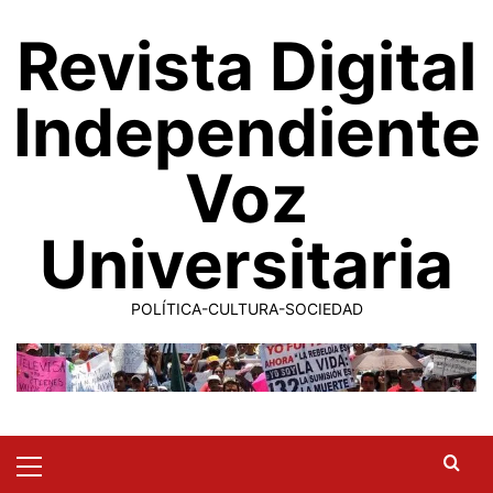
Saltar
Revista Digital
al
contenido
Independiente
Voz
Universitaria
POLÍTICA-CULTURA-SOCIEDAD
Primary
Menu