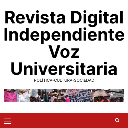
Saltar
Revista Digital
al
contenido
Independiente
Voz
Universitaria
POLÍTICA-CULTURA-SOCIEDAD
Primary
Menu