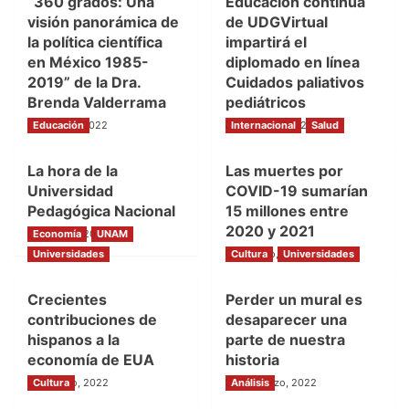
“360 grados: Una
Educación continua
visión panorámica de
de UDGVirtual
la política científica
impartirá el
en México 1985-
diplomado en línea
2019” de la Dra.
Cuidados paliativos
Brenda Valderrama
pediátricos
Educación
7 mayo, 2022
Internacional
5 mayo, 2022
Salud
La hora de la
Las muertes por
Universidad
COVID-19 sumarían
Pedagógica Nacional
15 millones entre
2020 y 2021
Economía
5 mayo, 2022
UNAM
Universidades
Cultura
5 mayo, 2022
Universidades
Crecientes
Perder un mural es
contribuciones de
desaparecer una
hispanos a la
parte de nuestra
economía de EUA
historia
Cultura
5 mayo, 2022
Análisis
28 marzo, 2022