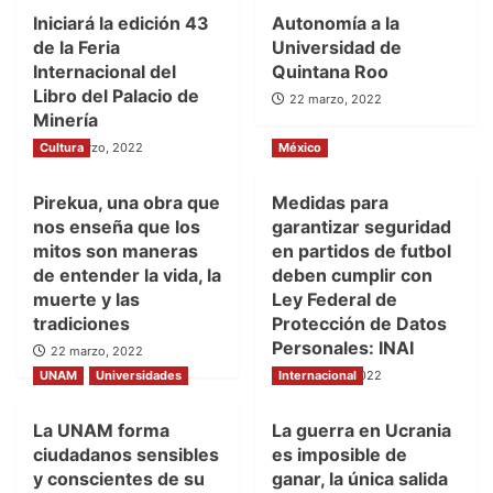
Iniciará la edición 43
Autonomía a la
de la Feria
Universidad de
Internacional del
Quintana Roo
Libro del Palacio de
22 marzo, 2022
Minería
Cultura
22 marzo, 2022
México
Pirekua, una obra que
Medidas para
nos enseña que los
garantizar seguridad
mitos son maneras
en partidos de futbol
de entender la vida, la
deben cumplir con
muerte y las
Ley Federal de
tradiciones
Protección de Datos
Personales: INAI
22 marzo, 2022
UNAM
Universidades
Internacional
22 marzo, 2022
La UNAM forma
La guerra en Ucrania
ciudadanos sensibles
es imposible de
y conscientes de su
ganar, la única salida