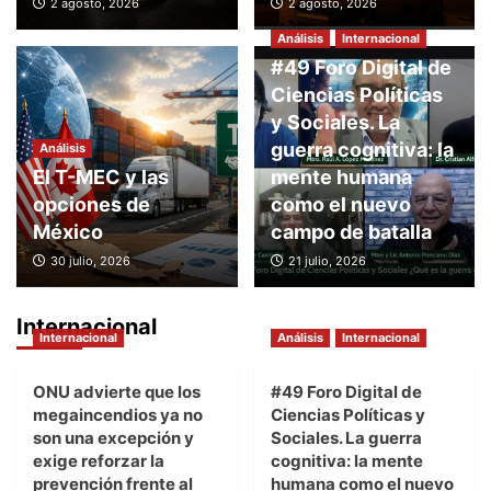
2 agosto, 2026
2 agosto, 2026
Análisis
Internacional
#49 Foro Digital de
Ciencias Políticas
y Sociales. La
guerra cognitiva: la
Análisis
El T-MEC y las
mente humana
opciones de
como el nuevo
México
campo de batalla
30 julio, 2026
21 julio, 2026
Internacional
Internacional
Análisis
Internacional
ONU advierte que los
#49 Foro Digital de
megaincendios ya no
Ciencias Políticas y
son una excepción y
Sociales. La guerra
exige reforzar la
cognitiva: la mente
prevención frente al
humana como el nuevo