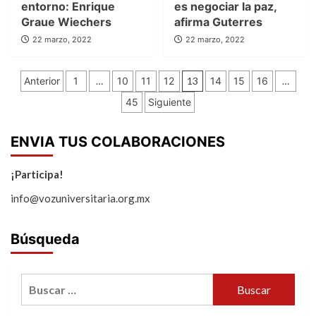
entorno: Enrique
es negociar la paz,
Graue Wiechers
afirma Guterres
22 marzo, 2022
22 marzo, 2022
Paginación
Anterior
1
…
10
11
12
13
14
15
16
…
de
45
Siguiente
entradas
ENVIA TUS COLABORACIONES
¡Participa!
info@vozuniversitaria.org.mx
Búsqueda
Buscar: