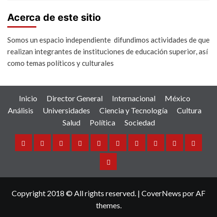
Acerca de este sitio
Somos un espacio independiente difundimos actividades de que
realizan integrantes de instituciones de educación superior, así
como temas políticos y culturales
Inicio
Director General
Internacional
México
Análisis
Universidades
Ciencia y Tecnología
Cultura
Salud
Política
Sociedad
Inicio
Director
Internacional
México
Análisis
Universidades
Ciencia
Cultura
Salud
Política
General
y
Sociedad
Tecnología
Copyright 2018 © All rights reserved.
|
CoverNews
por AF
themes.