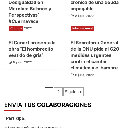
Desigualdad en
crónica de una deuda
Morelos: Balance y
impagable
Perspectivas”
8 julio, 2022
#Cuernavaca
Cultura
8 julio, 2022
Internacional
El Cenart presenta la
El Secretario General
obra “El hombrecito
de la ONU pide al G20
vestido de gris”
medidas urgentes
contra el cambio
8 julio, 2022
climático y el hambre
8 julio, 2022
Paginación
1
2
Siguiente
de
ENVIA TUS COLABORACIONES
entradas
¡Participa!
info@vozuniversitaria.org.mx