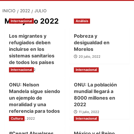
INICIO
2022
JULIO
Mes:
julio 2022
Internacional
Análisis
Los migrantes y
Pobreza y
refugiados deben
desigualdad en
incluirse en los
Morelos
sistemas sanitarios
20 julio, 2022
de todos los países
Internacional
20 julio, 2022
Internacional
ONU: Nelson
ONU: La población
Mandela sigue siendo
mundial llegará a
un ejemplo de
8000 millones en
moralidad y una
2022
referencia para todos
11 julio, 2022
Cultura
18 julio, 2022
Internacional
#Cenart Abuelares,
México y el Reino