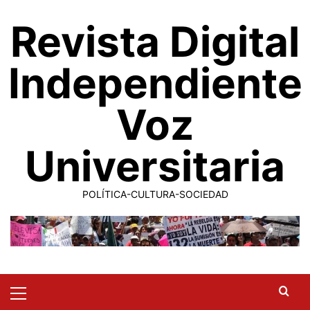
Saltar
Revista Digital
al
contenido
Independiente
Voz
Universitaria
POLÍTICA-CULTURA-SOCIEDAD
Primary
Menu