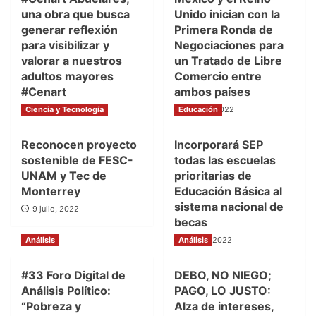
una obra que busca
Unido inician con la
generar reflexión
Primera Ronda de
para visibilizar y
Negociaciones para
valorar a nuestros
un Tratado de Libre
adultos mayores
Comercio entre
#Cenart
ambos países
Ciencia y Tecnología
11 julio, 2022
Educación
11 julio, 2022
Reconocen proyecto
Incorporará SEP
sostenible de FESC-
todas las escuelas
UNAM y Tec de
prioritarias de
Monterrey
Educación Básica al
sistema nacional de
9 julio, 2022
becas
Análisis
Análisis
9 julio, 2022
#33 Foro Digital de
DEBO, NO NIEGO;
Análisis Político:
PAGO, LO JUSTO:
“Pobreza y
Alza de intereses,