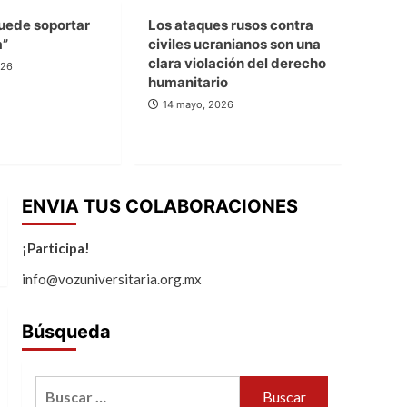
uede soportar
Los ataques rusos contra
a”
civiles ucranianos son una
clara violación del derecho
026
humanitario
14 mayo, 2026
ENVIA TUS COLABORACIONES
¡Participa!
info@vozuniversitaria.org.mx
Búsqueda
Buscar: