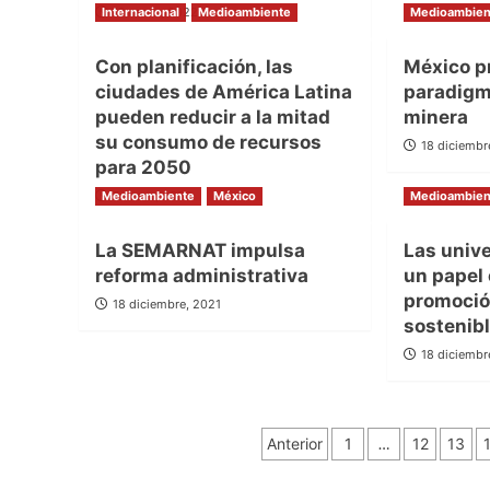
Internacional
12 enero, 2022
Medioambiente
Medioambien
Con planificación, las
México p
ciudades de América Latina
paradigma
pueden reducir a la mitad
minera
su consumo de recursos
18 diciembr
para 2050
Medioambiente
5 enero, 2022
México
Medioambien
La SEMARNAT impulsa
Las univ
reforma administrativa
un papel 
promoción
18 diciembre, 2021
sostenib
18 diciembr
Paginación
Anterior
1
…
12
13
de