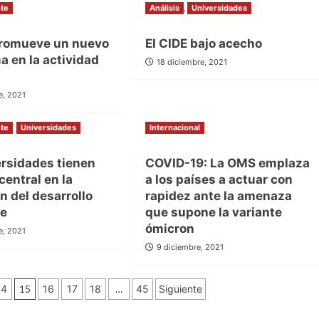
te
Análisis
7 enero, 2022
Universidades
romueve un nuevo
El CIDE bajo acecho
 en la actividad
18 diciembre, 2021
e, 2021
te
Universidades
Internacional
ersidades tienen
COVID-19: La OMS emplaza
central en la
a los países a actuar con
 del desarrollo
rapidez ante la amenaza
le
que supone la variante
ómicron
e, 2021
9 diciembre, 2021
14
15
16
17
18
…
45
Siguiente