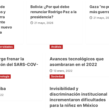
 de
Bolivia: ¿Por qué debe
Gaza “no p
as y
renunciar Rodrigo Paz a la
más guerr
rra
presidencia?
21 mayo, 2
nte
21 mayo, 2026
 nuevo
la
ersidades
Análisis
ge frenar la
Avances tecnológicos que
ión del SARS-COV-
asombraran en el 2022
13 enero, 2022
nología
2022
Sociedad
iba
Invisibilidad y
discriminación institucional
022
incrementaron dificultades
para la niñez en México