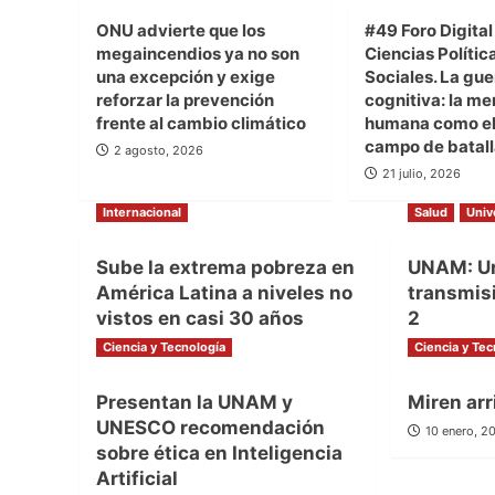
ONU advierte que los
#49 Foro Digital
megaincendios ya no son
Ciencias Polític
una excepción y exige
Sociales. La gue
reforzar la prevención
cognitiva: la me
frente al cambio climático
humana como el
campo de batal
2 agosto, 2026
21 julio, 2026
Internacional
Salud
Univ
Sube la extrema pobreza en
UNAM: Ur
América Latina a niveles no
transmis
vistos en casi 30 años
2
Ciencia y Tecnología
27 enero, 2022
Ciencia y Tec
23 enero, 
Presentan la UNAM y
Miren arr
UNESCO recomendación
10 enero, 2
sobre ética en Inteligencia
Artificial