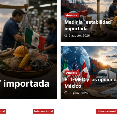
Análisis
Medir la “estabilidad”
Internacional
importada
ONU adviert
2 agosto, 2026
megaincendi
excepción y 
prevención f
Análisis
El T-MEC y las opcione
” importada
climático
México
2 agosto, 2026
30 julio, 2026
onal
Internacional
Internacional