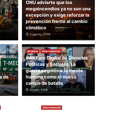
ONU advierte que los
megaincendios ya no son una
excepción y exige reforzar la
prevención frente al cambio
climático
e que los
2 agosto, 2026
os ya no son una
Análisis
Internacional
exige reforzar la
#49 Foro Digital de Ciencias
Análisis
Políticas y Sociales. La
rente al cambio
El T
guerra cognitiva: la mente
s de
humana como el nuevo
Méx
campo de batalla
21 julio, 2026
30 julio, 
Internacional