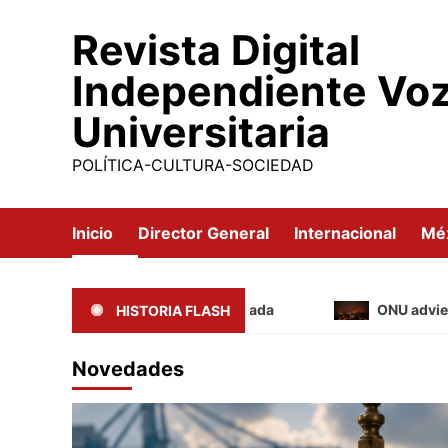
Saltar
Revista Digital
al
contenido
Independiente Vo
Universitaria
POLÍTICA-CULTURA-SOCIEDAD
Inicio
Director General
Internacional
Mé
Medir la “estabilidad” importada
ONU advierte que 
HISTORIA FLASH
Novedades