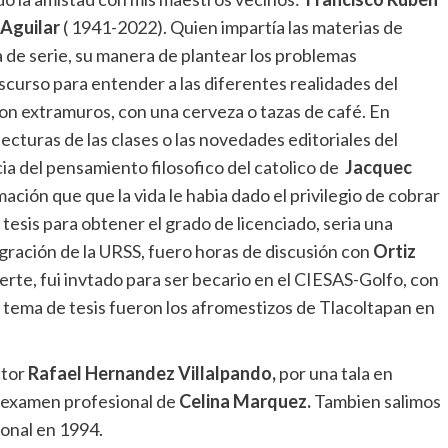
 Aguilar
( 1941-2022). Quien impartía las materias de
ra de serie, su manera de plantear los problemas
iscurso para entender a las diferentes realidades del
n extramuros, con una cerveza o tazas de café. En
ecturas de las clases o las novedades editoriales del
a del pensamiento filosofico del catolico de
Jacquec
ión que que la vida le habia dado el privilegio de cobrar
e tesis para obtener el grado de licenciado, seria una
gración de la URSS, fuero horas de discusión con
Ortiz
erte, fui invtado para ser becario en el CIESAS-Golfo, con
 tema de tesis fueron los afromestizos de Tlacoltapan en
ctor
Rafael Hernandez Villalpando,
por una tala en
l examen profesional de
Celina Marquez.
Tambien salimos
ional en 1994.