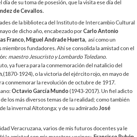
 día de su toma de posesión, que la visita ese día del
ndez de Cevallos.
ades de la biblioteca del Instituto de Intercambio Cultural
mayo de dicho año, encabezado por
Carlo Antonio
s Franco,
Miguel Andrade Huerta,
así como un
s miembros fundadores. Ahí se consolida la amistad con el
ión:
maestro Jesucristo y Lombardo Toledano.
tuto, ya fuera para la conmemoración del natalicio del
n
,(1870-1924), o la victoria del ejército rojo, en mayo de
para conmemorar la revolución de octubre de 1917.
mano:
Octavio García Mundo
(1943-2017). Un fiel adicto
s de los más diversos temas de la realidad; como también
 de la invernal Altotonga; y de su admirado
José
rsidad Veracruzana, varios de mis futuros docentes ya le
dó la amistad con mis maestros vecinos:
Francisco Rubén