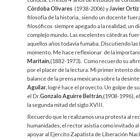
Córdoba Olivares
(1938-2006) y
Javier Ortiz
filosofía de la historia, siendo un docente fue
filosóficos siempre apegado a la realidad, un d
complejo mundo. Las excelentes cátedras fuero
aquellos años todavía fumaba. Discutiendo las l
momento. Me hace reflexionar de la importanci
Maritain,
(1882-1973). Como recuerdo su afirmac
por el placer de la lectura. Mi primer intento d
balance de la prensa mexicana sobre la desinte
Aguilar,
logré hace el proyecto. Un golpe de su
el Dr.
Gonzalo Aguirre Beltrán,
(1908-1996), el
la segunda mitad del siglo XVIII.
Recuerdo que le realizamos una protesta al re
humanidades, el rector asistia como invitado a
apoyar al Ejercito Zapatista de Liberación Nac