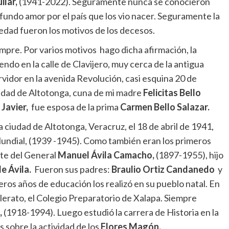
ilar,
(1941-2022). Seguramente nunca se conocieron
fundo amor por el país que los vio nacer. Seguramente la
edad fueron los motivos de los decesos.
mpre. Por varios motivos hago dicha afirmación, la
endo en la calle de Clavijero, muy cerca de la antigua
rvidor en la avenida Revolución, casi esquina 20 de
udad de Altotonga, cuna de mi madre
Felicitas Bello
e
Javier,
fue esposa de la prima
Carmen Bello Salazar.
a ciudad de Altotonga, Veracruz, el 18 de abril de 1941,
undial, (1939 -1945). Como también eran los primeros
nte del General
Manuel Ávila Camacho,
(1897-1955), hijo
e Ávila.
Fueron sus padres:
Braulio Ortiz Candanedo
y
ros años de educación los realizó en su pueblo natal. En
illerato, el Colegio Preparatorio de Xalapa. Siempre
,
(1918-1994). Luego estudió la carrera de Historia en la
s sobre la actividad de los
Flores Magón.