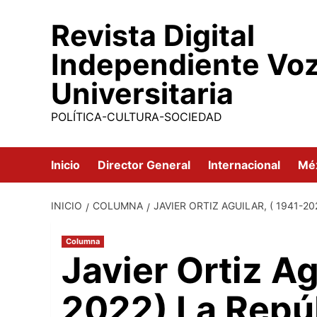
Saltar
Revista Digital
al
contenido
Independiente Vo
Universitaria
POLÍTICA-CULTURA-SOCIEDAD
Inicio
Director General
Internacional
Mé
INICIO
COLUMNA
JAVIER ORTIZ AGUILAR, ( 1941-2
Columna
Javier Ortiz Ag
2022) La Repúb