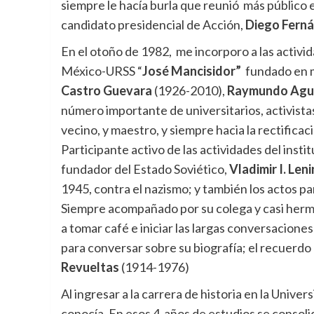
siempre le hacía burla que reunió más público el
candidato presidencial de Acción,
Diego Ferná
En el otoño de 1982, me incorporo a las activid
México-URSS “
José Mancisidor”
fundado en 
Castro Guevara
(1926-2010),
Raymundo Agua
número importante de universitarios, activista
vecino, y maestro, y siempre hacia la rectificac
Participante activo de las actividades del insti
fundador del Estado Soviético,
Vladimir I. Leni
1945, contra el nazismo; y también los actos 
Siempre acompañado por su colega y casi her
a tomar café e iniciar las largas conversacione
para conversar sobre su biografía; el recuerdo
Revueltas
(1914-1976)
Al ingresar a la carrera de historia en la Unive
conocía. En esos 4 años de estudios se consoli