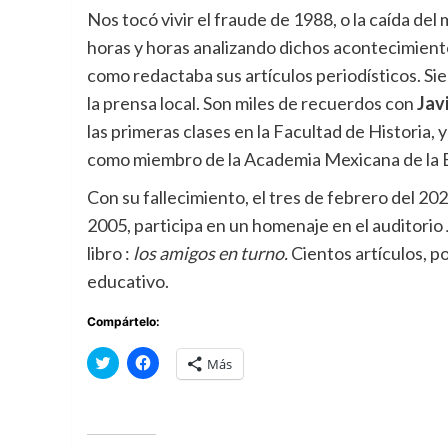
Nos tocó vivir el fraude de 1988, o la caída del
horas y horas analizando dichos acontecimiento
como redactaba sus artículos periodísticos. Si
la prensa local. Son miles de recuerdos con
Jav
las primeras clases en la Facultad de Historia, 
como miembro de la Academia Mexicana de la 
Con su fallecimiento, el tres de febrero del 20
2005, participa en un homenaje en el auditorio
libro :
los amigos en turno.
Cientos artículos, p
educativo.
Compártelo:
Haz
Haz
Más
clic
clic
para
para
compartir
compartir
en
en
Twitter
Facebook
(Se
(Se