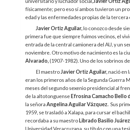
universitario y luchador social,
Javier Ortiz Agu
físicamente; pero eso sí ambos tuvieron un pro
edad y las enfermedades propias de la tercera 
Javier Ortiz Aguilar,
lo conozco desde sie
primera fue que siempre fuimos vecinos, el vivi
entrada de la central camionera del AU, y un se
noviembre. Otro motivo de nacimiento es la ci
Alvarado,
(1907-1982). Uno de los sobrinos d
El maestro
Javier Ortiz Aguilar,
nació en l
eran los primeros años de la Segunda Guerra M
meses del segundo sexenio presidencial al fre
de la altotonguense
Efrosina Camacho Bello d
la señora
Angelina Aguilar Vázquez.
Sus prime
1959, se trasladó a Xalapa, para cursar el bach
recordaba a su maestro
Librado Basilio Juárez
Universidad Veracruzana, su título con una tesi