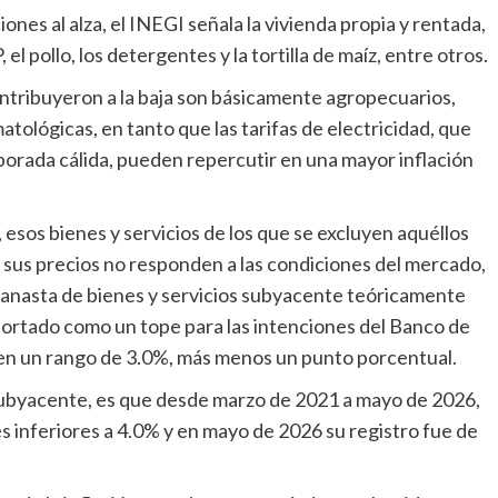
iones al alza, el INEGI señala la vivienda propia y rentada,
, el pollo, los detergentes y la tortilla de maíz, entre otros.
ntribuyeron a la baja son básicamente agropecuarios,
atológicas, en tanto que las tarifas de electricidad, que
orada cálida, pueden repercutir en una mayor inflación
 esos bienes y servicios de los que se excluyen aquéllos
e sus precios no responden a las condiciones del mercado,
la canasta de bienes y servicios subyacente teóricamente
portado como un tope para las intenciones del Banco de
 en un rango de 3.0%, más menos un punto porcentual.
subyacente, es que desde marzo de 2021 a mayo de 2026,
s inferiores a 4.0% y en mayo de 2026 su registro fue de