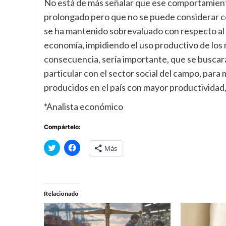
No está de más señalar que ese comportamiento
prolongado pero que no se puede considerar c
se ha mantenido sobrevaluado con respecto al 
economía, impidiendo el uso productivo de los 
consecuencia, sería importante, que se buscara 
particular con el sector social del campo, para
producidos en el país con mayor productividad,
*Analista económico
Compártelo:
Haz
Haz
Más
clic
clic
para
para
compartir
compartir
en
en
Twitter
Facebook
(Se
(Se
abre
abre
Relacionado
en
en
una
una
ventana
ventana
nueva)
nueva)