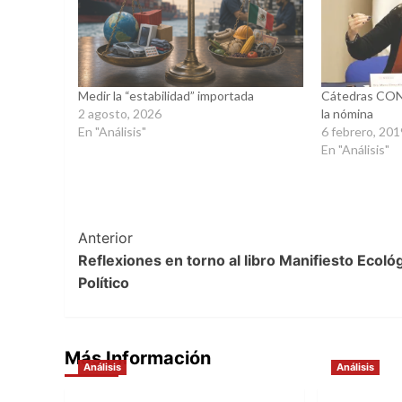
Medir la “estabilidad” importada
Cátedras CON
2 agosto, 2026
la nómina
En "Análisis"
6 febrero, 20
En "Análisis"
Post
Anterior
Reflexiones en torno al libro Manifiesto Ecoló
Navigation
Político
Más Información
Análisis
Análisis