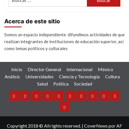
Acerca de este sitio
Somos un espacio independiente difundimos actividades de que
realizan integrantes de instituciones de educación superior, así
como temas políticos y culturales
Inicio
Director General
Internacional
México
Análisis
Universidades
Ciencia y Tecnología
Cultura
Salud
Política
Sociedad
Inicio
Director
Internacional
México
Análisis
Universidades
Ciencia
Cultura
Salud
Política
General
y
Sociedad
Tecnología
Copyright 2018 © All rights reserved.
|
CoverNews
por AF