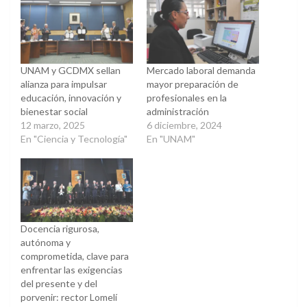
una
una
ventana
ventana
nueva)
nueva)
UNAM y GCDMX sellan
Mercado laboral demanda
alianza para impulsar
mayor preparación de
educación, innovación y
profesionales en la
bienestar social
administración
12 marzo, 2025
6 diciembre, 2024
En "Ciencia y Tecnología"
En "UNAM"
Docencia rigurosa,
autónoma y
comprometida, clave para
enfrentar las exigencias
del presente y del
porvenir: rector Lomelí