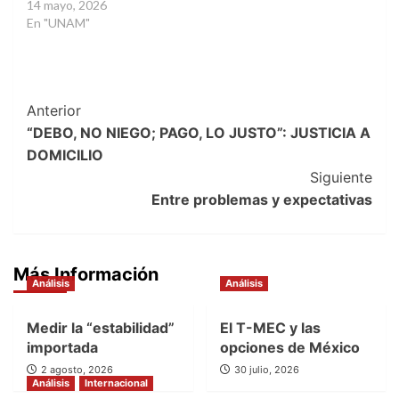
14 mayo, 2026
En "UNAM"
Post
Anterior
“DEBO, NO NIEGO; PAGO, LO JUSTO”: JUSTICIA A
Navigation
DOMICILIO
Siguiente
Entre problemas y expectativas
Más Información
Análisis
Análisis
Medir la “estabilidad”
El T-MEC y las
importada
opciones de México
2 agosto, 2026
30 julio, 2026
Análisis
Internacional