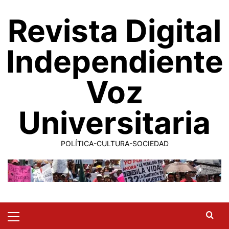
Saltar
Revista Digital
al
contenido
Independiente
Voz
Universitaria
POLÍTICA-CULTURA-SOCIEDAD
Primary
Menu