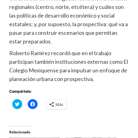
regionales (centro, norte, etcétera) y cuáles son
las políticas de desarrollo económico y social
estatales; y, por supuesto, la prospectiva: qué va a
pasar para construir escenarios que permitan
estar preparados.
Roberto Ramírez recordó que en el trabajo
participan también instituciones externas como El
Colegio Mexiquense para impulsar un enfoque de
planeación urbana con prospectiva.
Compártelo:
Haz
Haz
Más
clic
clic
para
para
compartir
compartir
en
en
Twitter
Facebook
(Se
(Se
abre
abre
Relacionado
en
en