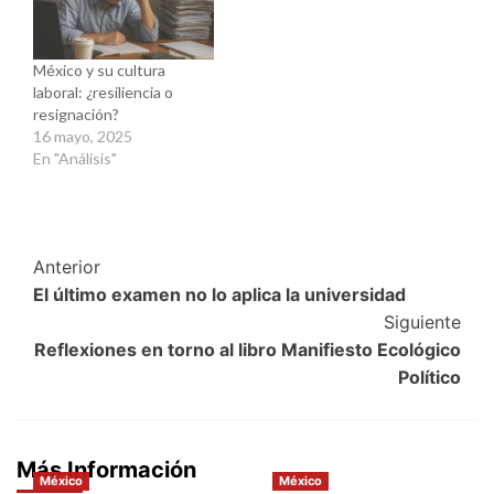
México y su cultura
laboral: ¿resiliencia o
resignación?
16 mayo, 2025
En "Análisis"
Post
Anterior
El último examen no lo aplica la universidad
Navigation
Siguiente
Reflexiones en torno al libro Manifiesto Ecológico
Político
Más Información
México
México