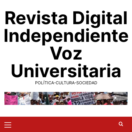
Saltar
Revista Digital
al
contenido
Independiente
Voz
Universitaria
POLÍTICA-CULTURA-SOCIEDAD
Primary
Menu