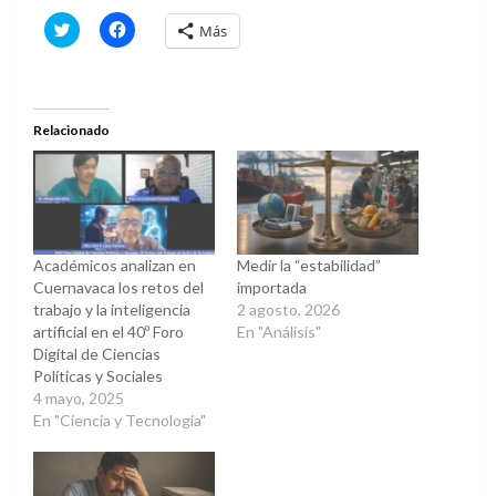
Haz
Haz
Más
clic
clic
para
para
compartir
compartir
en
en
Twitter
Facebook
(Se
(Se
abre
abre
Relacionado
en
en
una
una
ventana
ventana
nueva)
nueva)
Académicos analizan en
Medir la “estabilidad”
Cuernavaca los retos del
importada
trabajo y la inteligencia
2 agosto, 2026
artificial en el 40º Foro
En "Análisis"
Digital de Ciencias
Políticas y Sociales
4 mayo, 2025
En "Ciencia y Tecnología"