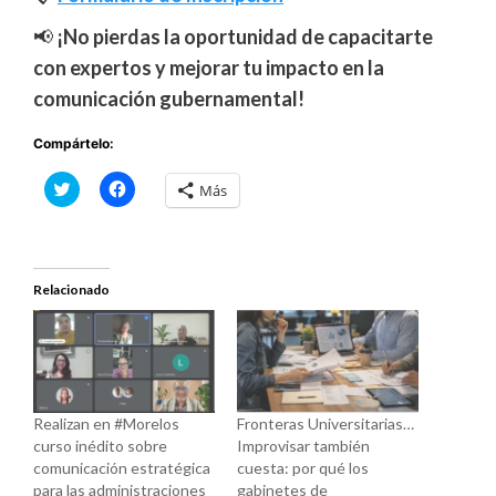
📢
¡No pierdas la oportunidad de capacitarte
con expertos y mejorar tu impacto en la
comunicación gubernamental!
Compártelo:
Haz
Haz
Más
clic
clic
para
para
compartir
compartir
en
en
Twitter
Facebook
(Se
(Se
abre
abre
Relacionado
en
en
una
una
ventana
ventana
nueva)
nueva)
Realizan en #Morelos
Fronteras Universitarias…
curso inédito sobre
Improvisar también
comunicación estratégica
cuesta: por qué los
para las administraciones
gabinetes de