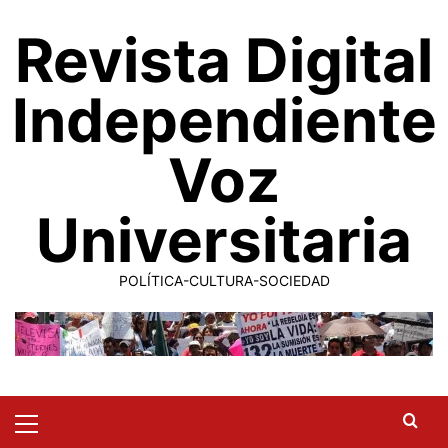
Saltar
Revista Digital
al
contenido
Independiente
Voz
Universitaria
POLÍTICA-CULTURA-SOCIEDAD
Primary
Menu