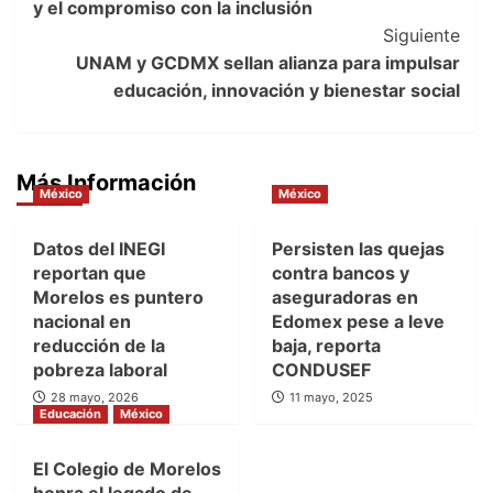
y el compromiso con la inclusión
Siguiente
UNAM y GCDMX sellan alianza para impulsar
educación, innovación y bienestar social
Más Información
México
México
Datos del INEGI
Persisten las quejas
reportan que
contra bancos y
Morelos es puntero
aseguradoras en
nacional en
Edomex pese a leve
reducción de la
baja, reporta
pobreza laboral
CONDUSEF
28 mayo, 2026
11 mayo, 2025
Educación
México
El Colegio de Morelos
honra el legado de