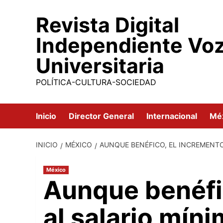
Saltar
Revista Digital
al
contenido
Independiente Vo
Universitaria
POLÍTICA-CULTURA-SOCIEDAD
Inicio
Director General
Internacional
Mé
INICIO
MÉXICO
AUNQUE BENÉFICO, EL INCREMENTO
México
Aunque benéfi
al salario mín