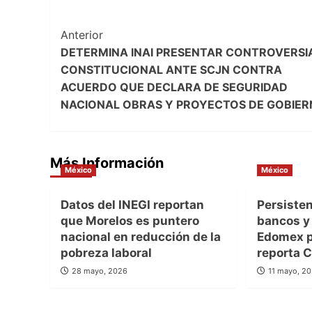
Post
Anterior
DETERMINA INAI PRESENTAR CONTROVERSI
Navigation
CONSTITUCIONAL ANTE SCJN CONTRA
ACUERDO QUE DECLARA DE SEGURIDAD
NACIONAL OBRAS Y PROYECTOS DE GOBIE
Más Información
México
México
Datos del INEGI reportan
Persisten
que Morelos es puntero
bancos y
nacional en reducción de la
Edomex pe
pobreza laboral
reporta
28 mayo, 2026
11 mayo, 2