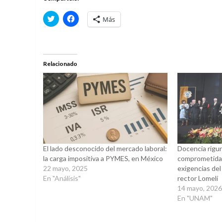
Haz
Haz
Más
clic
clic
para
para
compartir
compartir
en
en
Twitter
Facebook
(Se
(Se
abre
abre
Relacionado
en
en
una
una
ventana
ventana
nueva)
nueva)
El lado desconocido del mercado laboral:
Docencia rigu
la carga impositiva a PYMES, en México
comprometida, 
22 mayo, 2025
exigencias del
En "Análisis"
rector Lomelí
14 mayo, 202
En "UNAM"