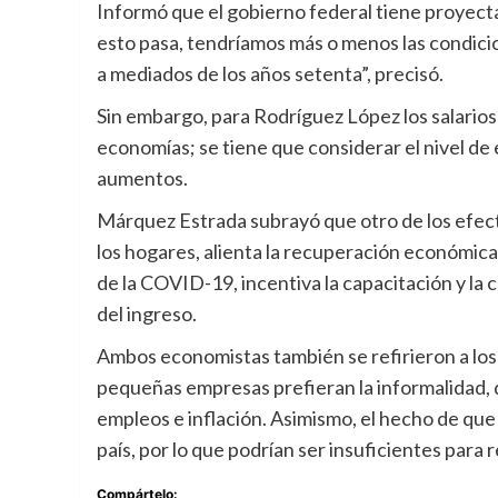
Informó que el gobierno federal tiene proyecta
esto pasa, tendríamos más o menos las condici
a mediados de los años setenta”, precisó.
Sin embargo, para Rodríguez López los salarios
economías; se tiene que considerar el nivel de 
aumentos.
Márquez Estrada subrayó que otro de los efect
los hogares, alienta la recuperación económica,
de la COVID-19, incentiva la capacitación y la
del ingreso.
Ambos economistas también se refirieron a los 
pequeñas empresas prefieran la informalidad, 
empleos e inflación. Asimismo, el hecho de que 
país, por lo que podrían ser insuficientes para 
Compártelo: