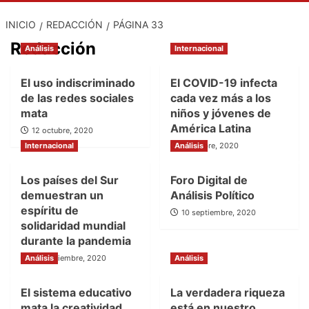
INICIO
REDACCIÓN
PÁGINA 33
Redacción
Análisis
Internacional
El uso indiscriminado
El COVID-19 infecta
de las redes sociales
cada vez más a los
mata
niños y jóvenes de
América Latina
12 octubre, 2020
Internacional
Análisis
7 octubre, 2020
Los países del Sur
Foro Digital de
demuestran un
Análisis Político
espíritu de
10 septiembre, 2020
solidaridad mundial
durante la pandemia
Análisis
15 septiembre, 2020
Análisis
El sistema educativo
La verdadera riqueza
mata la creatividad
está en nuestro