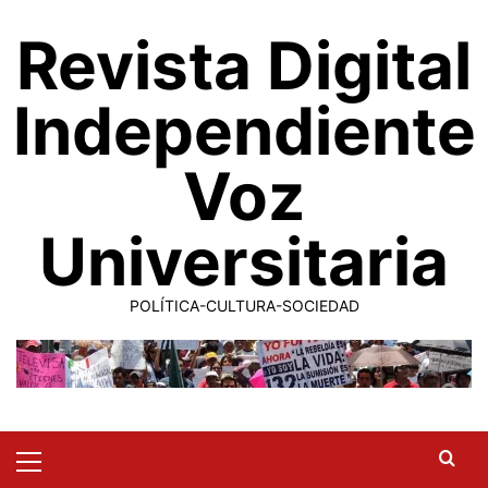
Saltar
Revista Digital
al
contenido
Independiente
Voz
Universitaria
POLÍTICA-CULTURA-SOCIEDAD
Primary
Menu