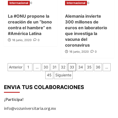
Internacional
24 junio, 2020
Internacional
23 junio, 2020
La #ONU propone la
Alemania invierte
creación de un “bono
300 millones de
contra el hambre” en
euros en laboratorio
#América Latina
que investiga la
vacuna del
16 junio, 2020
0
coronavirus
16 junio, 2020
0
Paginación
Anterior
1
…
30
31
32
33
34
35
36
…
de
45
Siguiente
entradas
ENVIA TUS COLABORACIONES
¡Participa!
info@vozuniversitaria.org.mx