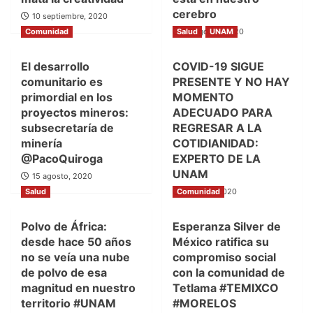
cerebro
10 septiembre, 2020
Comunidad
Salud
31 agosto, 2020
UNAM
El desarrollo
COVID-19 SIGUE
comunitario es
PRESENTE Y NO HAY
primordial en los
MOMENTO
proyectos mineros:
ADECUADO PARA
subsecretaría de
REGRESAR A LA
minería
COTIDIANIDAD:
@PacoQuiroga
EXPERTO DE LA
UNAM
15 agosto, 2020
Salud
Comunidad
30 junio, 2020
Polvo de África:
Esperanza Silver de
desde hace 50 años
México ratifica su
no se veía una nube
compromiso social
de polvo de esa
con la comunidad de
magnitud en nuestro
Tetlama #TEMIXCO
territorio #UNAM
#MORELOS