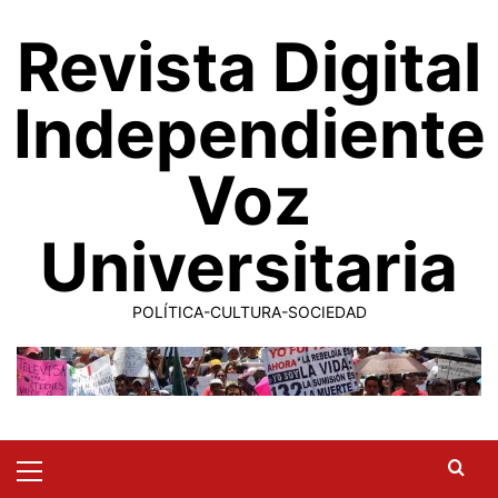
Saltar
Revista Digital
al
contenido
Independiente
Voz
Universitaria
POLÍTICA-CULTURA-SOCIEDAD
Primary
Menu