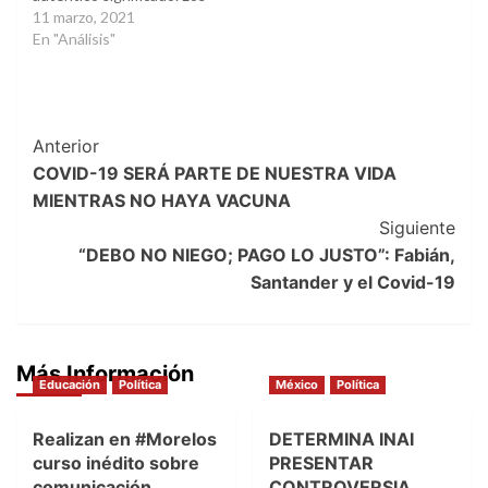
gobernantes y políticos
11 marzo, 2021
han construido la
En "Análisis"
narrativa de que la
democracia es la gran
panacea para alcanzar el,
tan anhelado, sueño de
Post
Anterior
construir una sociedad
donde haya bienestar y
COVID-19 SERÁ PARTE DE NUESTRA VIDA
Navigation
progreso para todos. Una
MIENTRAS NO HAYA VACUNA
sociedad…
Siguiente
“DEBO NO NIEGO; PAGO LO JUSTO”: Fabián,
Santander y el Covid-19
Más Información
Educación
Política
México
Política
Realizan en #Morelos
DETERMINA INAI
curso inédito sobre
PRESENTAR
comunicación
CONTROVERSIA