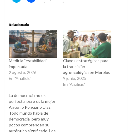
clic
clic
para
para
compartir
compartir
en
en
Twitter
Facebook
(Se
(Se
abre
abre
Relacionado
en
en
una
una
ventana
ventana
nueva)
nueva)
Medir la “estabilidad”
Claves estratégicas para
importada
la transición
2 agosto, 2026
agroecológica en Morelos
En "Análisis"
9 junio, 2025
En "Análisis"
La democracia no es
perfecta, pero es la mejor
Antonio Ponciano Díaz
Todo mundo habla de
democracia, pero muy
pocos comprenden su
auténtico significado. Los