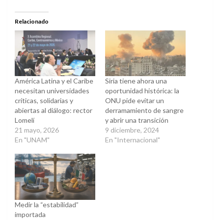
en
en
Twitter
Facebook
(Se
(Se
abre
abre
Relacionado
en
en
una
una
ventana
ventana
nueva)
nueva)
América Latina y el Caribe
Siria tiene ahora una
necesitan universidades
oportunidad histórica: la
críticas, solidarias y
ONU pide evitar un
abiertas al diálogo: rector
derramamiento de sangre
Lomelí
y abrir una transición
21 mayo, 2026
9 diciembre, 2024
En "UNAM"
En "Internacional"
Medir la “estabilidad”
importada