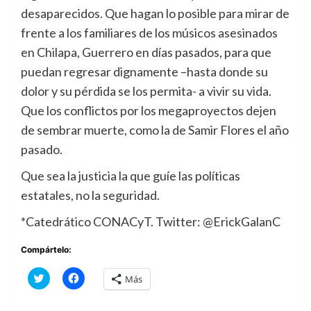
desaparecidos. Que hagan lo posible para mirar de
frente a los familiares de los músicos asesinados
en Chilapa, Guerrero en días pasados, para que
puedan regresar dignamente –hasta donde su
dolor y su pérdida se los permita- a vivir su vida.
Que los conflictos por los megaproyectos dejen
de sembrar muerte, como la de Samir Flores el año
pasado.
Que sea la justicia la que guíe las políticas
estatales, no la seguridad.
*Catedrático CONACyT. Twitter: @ErickGalanC
Compártelo:
Haz
Haz
Más
clic
clic
para
para
compartir
compartir