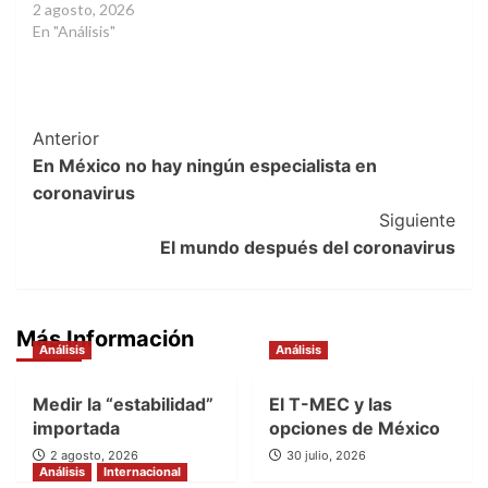
2 agosto, 2026
En "Análisis"
Post
Anterior
En México no hay ningún especialista en
Navigation
coronavirus
Siguiente
El mundo después del coronavirus
Más Información
Análisis
Análisis
Medir la “estabilidad”
El T-MEC y las
importada
opciones de México
2 agosto, 2026
30 julio, 2026
Análisis
Internacional