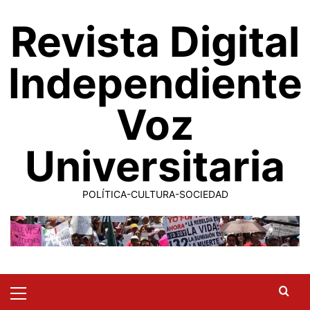
Saltar
Revista Digital
al
contenido
Independiente
Voz
Universitaria
POLÍTICA-CULTURA-SOCIEDAD
Primary
Menu