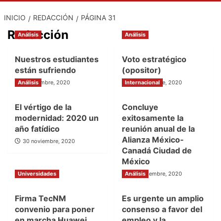
INICIO
REDACCIÓN
PÁGINA 31
Redacción
Análisis
Análisis
Nuestros estudiantes
Voto estratégico
están sufriendo
(opositor)
Análisis
9 diciembre, 2020
Internacional
30 noviembre, 2020
El vértigo de la
Concluye
modernidad: 2020 un
exitosamente la
año fatídico
reunión anual de la
Alianza México-
30 noviembre, 2020
Canadá Ciudad de
México
Universidades
Análisis
26 noviembre, 2020
Firma TecNM
Es urgente un amplio
convenio para poner
consenso a favor del
en marcha Huawei
empleo y la