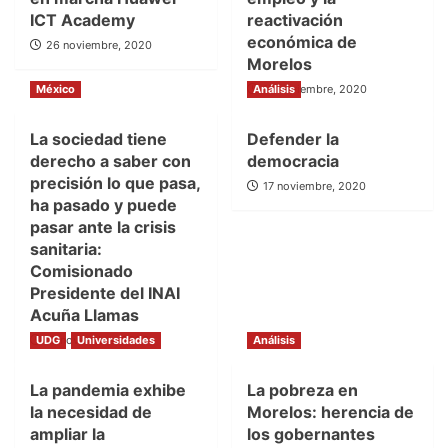
ICT Academy
reactivación
económica de
26 noviembre, 2020
Morelos
México
Análisis
18 noviembre, 2020
La sociedad tiene
Defender la
derecho a saber con
democracia
precisión lo que pasa,
17 noviembre, 2020
ha pasado y puede
pasar ante la crisis
sanitaria:
Comisionado
Presidente del INAI
Acuña Llamas
UDG
17 noviembre, 2020
Universidades
Análisis
La pandemia exhibe
La pobreza en
la necesidad de
Morelos: herencia de
ampliar la
los gobernantes