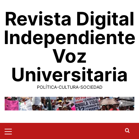
Saltar
Revista Digital
al
contenido
Independiente
Voz
Universitaria
POLÍTICA-CULTURA-SOCIEDAD
Primary
Menu