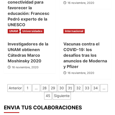
conectividad para
16 noviembre, 2020
favorecer la
educación: Francesc
Pedró experto de la
UNESCO
UNAM
16 noviembre, 2020
Universidades
Internacional
Investigadores de la
Vacunas contra el
UNAM obtienen
COVID-19: los
Cátedras Marco
desafíos tras los
Moshinsky 2020
anuncios de Moderna
y Pfizer
16 noviembre, 2020
16 noviembre, 2020
Paginación
Anterior
1
…
28
29
30
31
32
33
34
…
de
45
Siguiente
entradas
ENVIA TUS COLABORACIONES