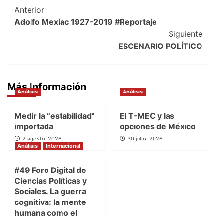
Post
Anterior
Adolfo Mexiac 1927-2019 #Reportaje
Navigation
Siguiente
ESCENARIO POLÍTICO
Más Información
Análisis
Análisis
Medir la “estabilidad”
El T-MEC y las
importada
opciones de México
2 agosto, 2026
30 julio, 2026
Análisis
Internacional
#49 Foro Digital de
Ciencias Políticas y
Sociales. La guerra
cognitiva: la mente
humana como el