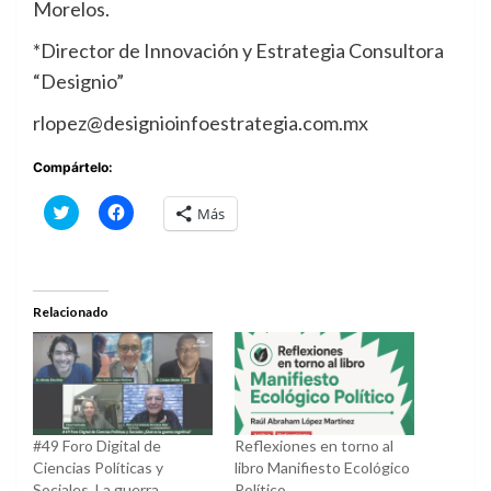
Morelos.
*Director de Innovación y Estrategia Consultora
“Designio”
rlopez@designioinfoestrategia.com.mx
Compártelo:
Haz
Haz
Más
clic
clic
para
para
compartir
compartir
en
en
Twitter
Facebook
(Se
(Se
abre
abre
Relacionado
en
en
una
una
ventana
ventana
nueva)
nueva)
#49 Foro Digital de
Reflexiones en torno al
Ciencias Políticas y
libro Manifiesto Ecológico
Sociales. La guerra
Político