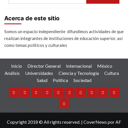
Acerca de este sitio
Somos un espacio independiente difundimos actividades de que
realizan integrantes de instituciones de educación superior, así
como temas políticos y culturales
Inicio
Director General
Internacional
México
Análisis
Universidades
Ciencia y Tecnología
Cultura
Salud
Política
Sociedad
Inicio
Director
Internacional
México
Análisis
Universidades
Ciencia
Cultura
Salud
Política
General
y
Sociedad
Tecnología
Copyright 2018 © All rights reserved.
|
CoverNews
por AF