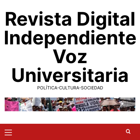
Saltar
Revista Digital
al
contenido
Independiente
Voz
Universitaria
POLÍTICA-CULTURA-SOCIEDAD
Primary
Menu