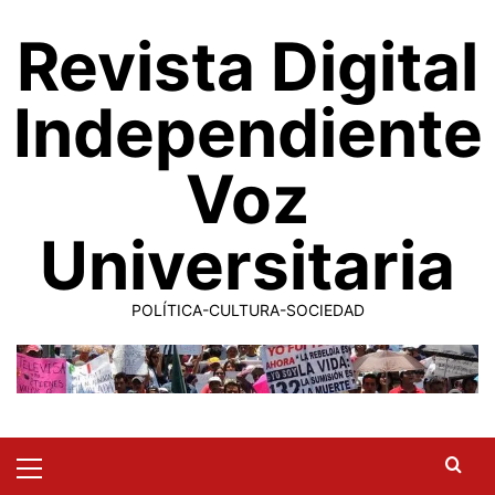
Saltar
Revista Digital
al
contenido
Independiente
Voz
Universitaria
POLÍTICA-CULTURA-SOCIEDAD
Primary
Menu