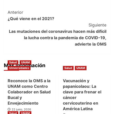
Post
Anterior
¿Qué viene en el 2021?
Navigation
Siguiente
Las mutaciones del coronavirus hacen más difícil
la lucha contra la pandemia de COVID-19,
advierte la OMS
Salud
UNAM
Más Información
Universidades
Salud
UNAM
Reconoce la OMS a la
Vacunación y
UNAM como Centro
papanicolaou: La
Colaborador en Salud
clave para frenar el
Bucal y
cáncer
Envejecimiento
cervicouterino en
América Latina
22 junio, 2026
Salud
UNAM