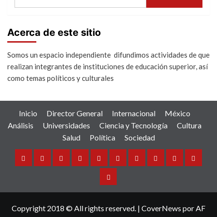
Acerca de este sitio
Somos un espacio independiente difundimos actividades de que
realizan integrantes de instituciones de educación superior, así
como temas políticos y culturales
Inicio
Director General
Internacional
México
Análisis
Universidades
Ciencia y Tecnología
Cultura
Salud
Política
Sociedad
Inicio
Director
Internacional
México
Análisis
Universidades
Ciencia
Cultura
Salud
Política
General
y
Sociedad
Tecnología
Copyright 2018 © All rights reserved.
|
CoverNews
por AF