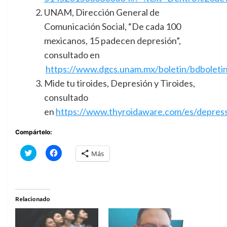
UNAM, Dirección General de
Comunicación Social, “De cada 100
mexicanos, 15 padecen depresión”,
consultado en
https://www.dgcs.unam.mx/boletin/bdboleti
Mide tu tiroides, Depresión y Tiroides,
consultado
en
https://www.thyroidaware.com/es/depress
Compártelo:
Haz
Haz
Más
clic
clic
para
para
compartir
compartir
en
en
Twitter
Facebook
(Se
(Se
abre
abre
Relacionado
en
en
una
una
ventana
ventana
nueva)
nueva)