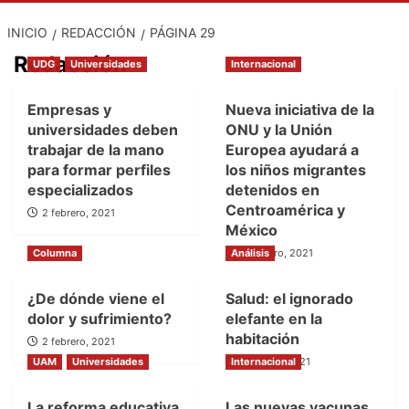
INICIO
REDACCIÓN
PÁGINA 29
Redacción
UDG
Universidades
Internacional
Empresas y
Nueva iniciativa de la
universidades deben
ONU y la Unión
trabajar de la mano
Europea ayudará a
para formar perfiles
los niños migrantes
especializados
detenidos en
Centroamérica y
2 febrero, 2021
México
Columna
Análisis
2 febrero, 2021
¿De dónde viene el
Salud: el ignorado
dolor y sufrimiento?
elefante en la
habitación
2 febrero, 2021
UAM
Universidades
Internacional
27 enero, 2021
La reforma educativa
Las nuevas vacunas