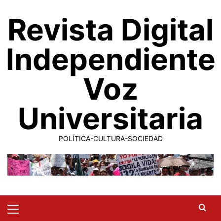
Saltar
Revista Digital
al
contenido
Independiente
Voz
Universitaria
POLÍTICA-CULTURA-SOCIEDAD
Primary
Menu