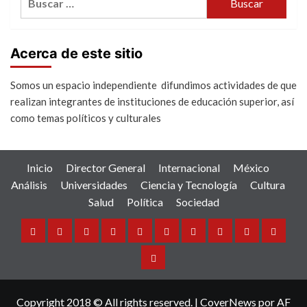
Acerca de este sitio
Somos un espacio independiente difundimos actividades de que
realizan integrantes de instituciones de educación superior, así
como temas políticos y culturales
Inicio
Director General
Internacional
México
Análisis
Universidades
Ciencia y Tecnología
Cultura
Salud
Política
Sociedad
Inicio
Director
Internacional
México
Análisis
Universidades
Ciencia
Cultura
Salud
Política
General
y
Sociedad
Tecnología
Copyright 2018 © All rights reserved.
|
CoverNews
por AF