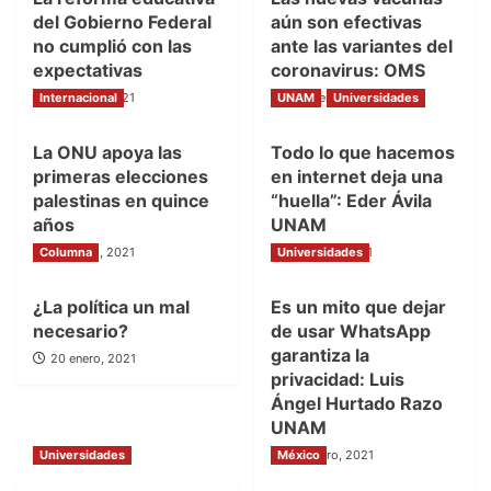
del Gobierno Federal
aún son efectivas
no cumplió con las
ante las variantes del
expectativas
coronavirus: OMS
Internacional
27 enero, 2021
UNAM
27 enero, 2021
Universidades
La ONU apoya las
Todo lo que hacemos
primeras elecciones
en internet deja una
palestinas en quince
“huella”: Eder Ávila
años
UNAM
Columna
27 enero, 2021
Universidades
27 enero, 2021
¿La política un mal
Es un mito que dejar
necesario?
de usar WhatsApp
garantiza la
20 enero, 2021
privacidad: Luis
Ángel Hurtado Razo
UNAM
Universidades
México
20 enero, 2021