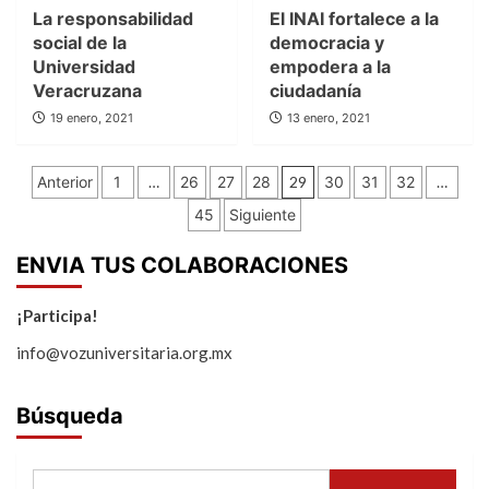
La responsabilidad
El INAI fortalece a la
social de la
democracia y
Universidad
empodera a la
Veracruzana
ciudadanía
19 enero, 2021
13 enero, 2021
Paginación
Anterior
1
…
26
27
28
29
30
31
32
…
de
45
Siguiente
entradas
ENVIA TUS COLABORACIONES
¡Participa!
info@vozuniversitaria.org.mx
Búsqueda
Buscar: