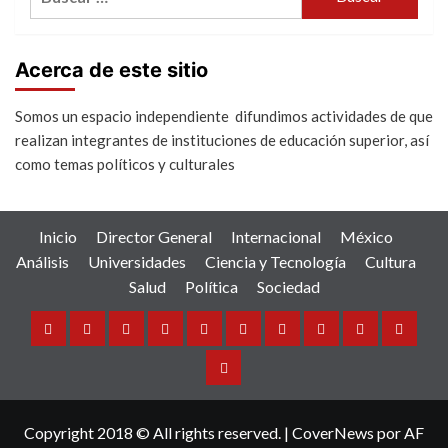
Acerca de este sitio
Somos un espacio independiente difundimos actividades de que
realizan integrantes de instituciones de educación superior, así
como temas políticos y culturales
Inicio
Director General
Internacional
México
Análisis
Universidades
Ciencia y Tecnología
Cultura
Salud
Política
Sociedad
Inicio
Director
Internacional
México
Análisis
Universidades
Ciencia
Cultura
Salud
Política
General
y
Sociedad
Tecnología
Copyright 2018 © All rights reserved.
|
CoverNews
por AF