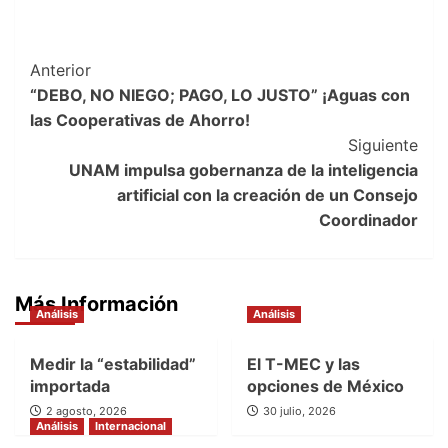
Post
Anterior
“DEBO, NO NIEGO; PAGO, LO JUSTO” ¡Aguas con
Navigation
las Cooperativas de Ahorro!
Siguiente
UNAM impulsa gobernanza de la inteligencia
artificial con la creación de un Consejo
Coordinador
Más Información
Análisis
Análisis
Medir la “estabilidad”
El T-MEC y las
importada
opciones de México
2 agosto, 2026
30 julio, 2026
Análisis
Internacional