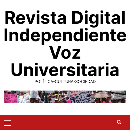
Saltar
Revista Digital
al
contenido
Independiente
Voz
Universitaria
POLÍTICA-CULTURA-SOCIEDAD
Primary
Menu