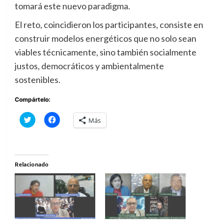
tomará este nuevo paradigma.
El reto, coincidieron los participantes, consiste en
construir modelos energéticos que no solo sean
viables técnicamente, sino también socialmente
justos, democráticos y ambientalmente
sostenibles.
Compártelo:
Haz
Haz
Más
clic
clic
para
para
compartir
compartir
en
en
Twitter
Facebook
(Se
(Se
abre
abre
Relacionado
en
en
una
una
ventana
ventana
nueva)
nueva)