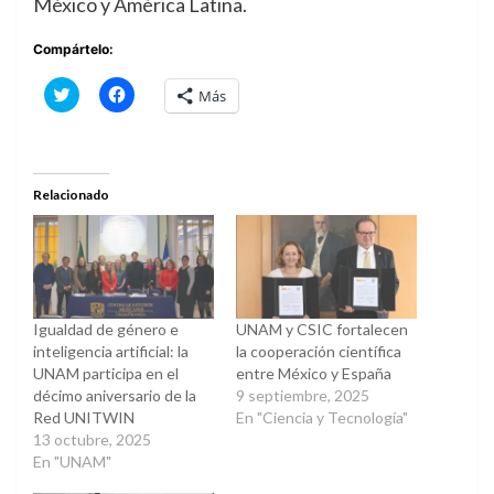
México y América Latina.
Compártelo:
Haz
Haz
Más
clic
clic
para
para
compartir
compartir
en
en
Twitter
Facebook
(Se
(Se
abre
abre
Relacionado
en
en
una
una
ventana
ventana
nueva)
nueva)
Igualdad de género e
UNAM y CSIC fortalecen
inteligencia artificial: la
la cooperación científica
UNAM participa en el
entre México y España
décimo aniversario de la
9 septiembre, 2025
Red UNITWIN
En "Ciencia y Tecnología"
13 octubre, 2025
En "UNAM"