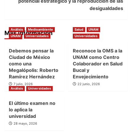
potencial estratégico y la reproducción de las
desigualdades
Análisis
Medioambiente
Salud
UNAM
Más Información
UNAM
Universidades
Universidades
Debemos pensar la
Reconoce la OMS a la
Ciudad de México
UNAM como Centro
como una
Colaborador en Salud
Megalópolis: Roberto
Bucal y
Ramírez Hernández
Envejecimiento
7 julio, 2026
22 junio, 2026
Análisis
Universidades
El último examen no
lo aplica la
universidad
28 mayo, 2026