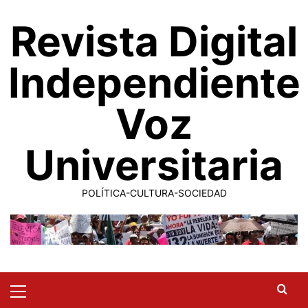
Saltar
Revista Digital
al
contenido
Independiente
Voz
Universitaria
POLÍTICA-CULTURA-SOCIEDAD
Primary
Menu