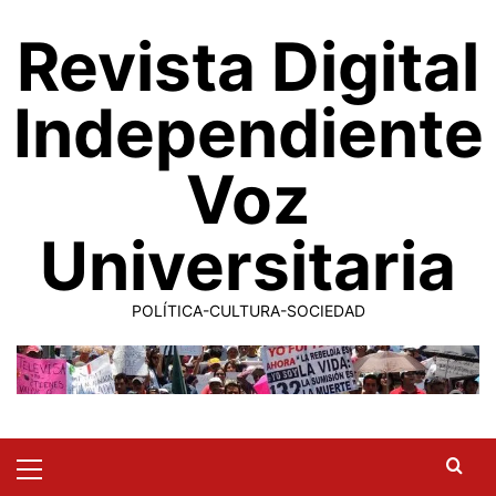
Saltar
Revista Digital
al
contenido
Independiente
Voz
Universitaria
POLÍTICA-CULTURA-SOCIEDAD
Primary
Menu