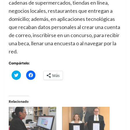
cadenas de supermercados, tiendas en línea,
negocios locales, restaurantes que entregan a
domicilio; además, en aplicaciones tecnológicas
que recaban datos personales al crear una cuenta
de correo, inscribirse en un concurso, para recibir
una beca, llenar una encuesta o al navegar por la
red.
Compártelo:
Haz
Haz
Más
clic
clic
para
para
compartir
compartir
en
en
Twitter
Facebook
(Se
(Se
abre
abre
Relacionado
en
en
una
una
ventana
ventana
nueva)
nueva)