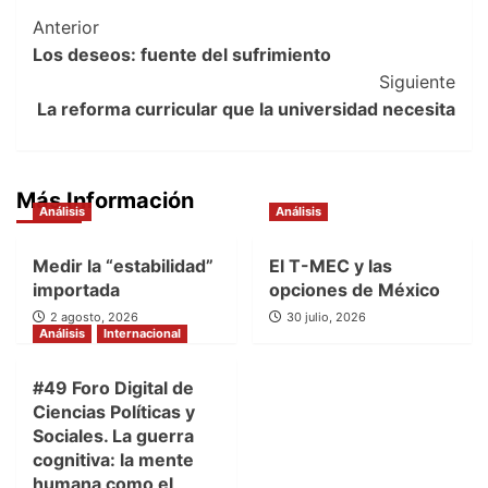
Post
Anterior
Los deseos: fuente del sufrimiento
Navigation
Siguiente
La reforma curricular que la universidad necesita
Más Información
Análisis
Análisis
Medir la “estabilidad”
El T-MEC y las
importada
opciones de México
2 agosto, 2026
30 julio, 2026
Análisis
Internacional
#49 Foro Digital de
Ciencias Políticas y
Sociales. La guerra
cognitiva: la mente
humana como el