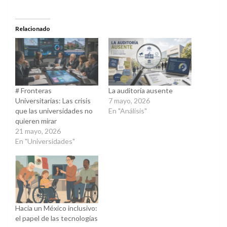
compartir
compartir
en
en
Twitter
Facebook
(Se
(Se
abre
abre
Relacionado
en
en
una
una
ventana
ventana
nueva)
nueva)
# Fronteras
La auditoría ausente
Universitarias: Las crisis
7 mayo, 2026
que las universidades no
En "Análisis"
quieren mirar
21 mayo, 2026
En "Universidades"
Hacia un México inclusivo:
el papel de las tecnologías