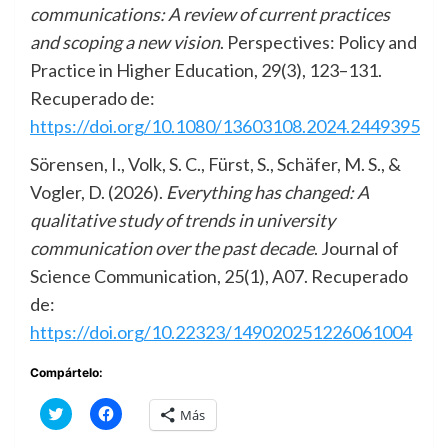
communications: A review of current practices
and scoping a new vision
. Perspectives: Policy and
Practice in Higher Education, 29(3), 123–131.
Recuperado de:
https://doi.org/10.1080/13603108.2024.2449395
Sörensen, I., Volk, S. C., Fürst, S., Schäfer, M. S., &
Vogler, D. (2026).
Everything has changed: A
qualitative study of trends in university
communication over the past decade
. Journal of
Science Communication, 25(1), A07. Recuperado
de:
https://doi.org/10.22323/149020251226061004
Compártelo:
Haz
Haz
Más
clic
clic
para
para