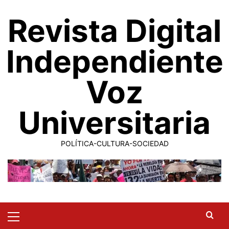
Saltar
Revista Digital
al
contenido
Independiente
Voz
Universitaria
POLÍTICA-CULTURA-SOCIEDAD
Primary
Menu