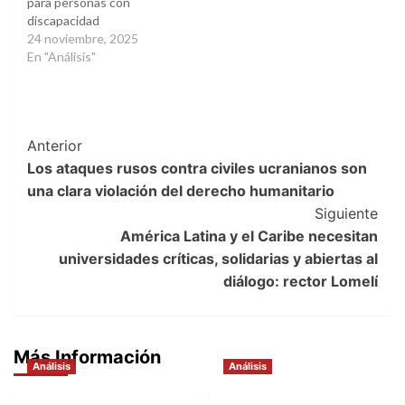
para personas con
discapacidad
24 noviembre, 2025
En "Análisis"
Post
Anterior
Los ataques rusos contra civiles ucranianos son
Navigation
una clara violación del derecho humanitario
Siguiente
América Latina y el Caribe necesitan
universidades críticas, solidarias y abiertas al
diálogo: rector Lomelí
Más Información
Análisis
Análisis