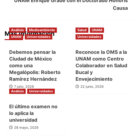
UNAM Enrique Graue con el Doctorado Honoris
Causa
Análisis
Medioambiente
Salud
UNAM
Más Información
UNAM
Universidades
Universidades
Debemos pensar la
Reconoce la OMS a la
Ciudad de México
UNAM como Centro
como una
Colaborador en Salud
Megalópolis: Roberto
Bucal y
Ramírez Hernández
Envejecimiento
7 julio, 2026
22 junio, 2026
Análisis
Universidades
El último examen no
lo aplica la
universidad
28 mayo, 2026