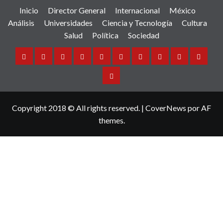
Inicio
Director General
Internacional
México
Análisis
Universidades
Ciencia y Tecnología
Cultura
Salud
Política
Sociedad
Inicio
Director
Internacional
México
Análisis
Universidades
Ciencia
Cultura
Salud
Política
General
y
Sociedad
Tecnología
Copyright 2018 © All rights reserved.
|
CoverNews
por AF
themes.