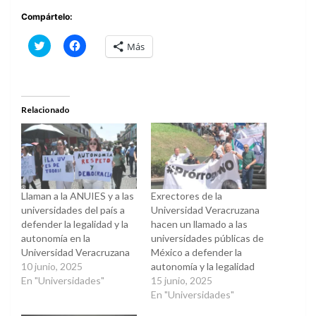
Compártelo:
Haz
Haz
Más
clic
clic
para
para
compartir
compartir
en
en
Twitter
Facebook
(Se
(Se
abre
abre
Relacionado
en
en
una
una
ventana
ventana
nueva)
nueva)
Llaman a la ANUIES y a las
Exrectores de la
universidades del país a
Universidad Veracruzana
defender la legalidad y la
hacen un llamado a las
autonomía en la
universidades públicas de
Universidad Veracruzana
México a defender la
10 junio, 2025
autonomía y la legalidad
En "Universidades"
15 junio, 2025
En "Universidades"