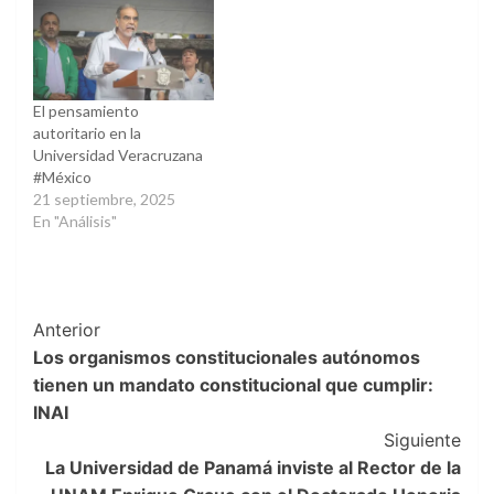
El pensamiento
autoritario en la
Universidad Veracruzana
#México
21 septiembre, 2025
En "Análisis"
Post
Anterior
Los organismos constitucionales autónomos
Navigation
tienen un mandato constitucional que cumplir:
INAI
Siguiente
La Universidad de Panamá inviste al Rector de la