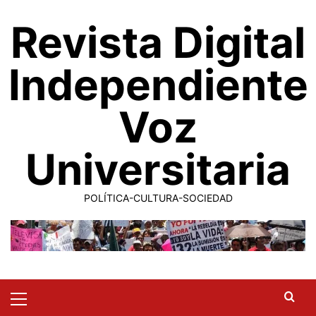
Saltar
Revista Digital
al
contenido
Independiente
Voz
Universitaria
POLÍTICA-CULTURA-SOCIEDAD
Primary
Menu