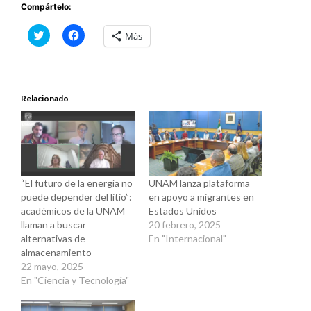
Compártelo:
Haz
Haz
Más
clic
clic
para
para
compartir
compartir
en
en
Twitter
Facebook
(Se
(Se
abre
abre
Relacionado
en
en
una
una
ventana
ventana
nueva)
nueva)
“El futuro de la energía no
UNAM lanza plataforma
puede depender del litio”:
en apoyo a migrantes en
académicos de la UNAM
Estados Unidos
llaman a buscar
20 febrero, 2025
alternativas de
En "Internacional"
almacenamiento
22 mayo, 2025
En "Ciencia y Tecnología"