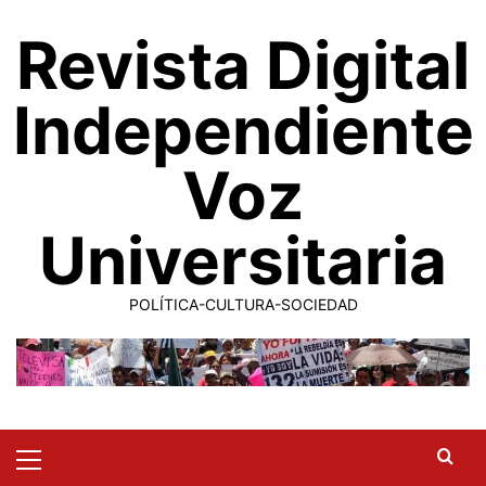
Saltar
Revista Digital
al
contenido
Independiente
Voz
Universitaria
POLÍTICA-CULTURA-SOCIEDAD
Primary
Menu