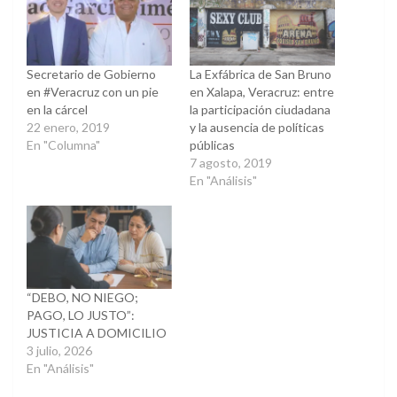
nueva)
nueva)
Secretario de Gobierno
La Exfábrica de San Bruno
en #Veracruz con un pie
en Xalapa, Veracruz: entre
en la cárcel
la participación ciudadana
22 enero, 2019
y la ausencia de políticas
En "Columna"
públicas
7 agosto, 2019
En "Análisis"
“DEBO, NO NIEGO;
PAGO, LO JUSTO”:
JUSTICIA A DOMICILIO
3 julio, 2026
En "Análisis"