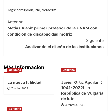
Tags:
corrupción
,
PRI
,
Veracruz
Post
Anterior
Matías Alaniz primer profesor de la UNAM con
Navigation
condición de discapacidad motriz
Siguiente
Analizando el diseño de las instituciones
Más Información
Columna
Columna
La nueva futilidad
Javier Ortiz Aguilar, (
1941-2022) La
7 junio, 2022
República de Vulgaria
de luto
4 febrero, 2022
Columna