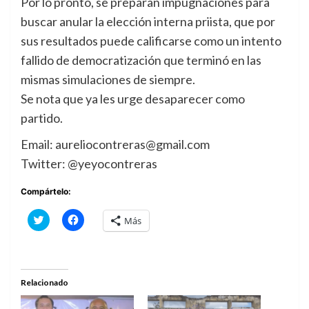
Por lo pronto, se preparan impugnaciones para
buscar anular la elección interna priista, que por
sus resultados puede calificarse como un intento
fallido de democratización que terminó en las
mismas simulaciones de siempre.
Se nota que ya les urge desaparecer como
partido.
Email: aureliocontreras@gmail.com
Twitter: @yeyocontreras
Compártelo:
Haz
Haz
Más
clic
clic
para
para
compartir
compartir
en
en
Twitter
Facebook
(Se
(Se
abre
abre
Relacionado
en
en
una
una
ventana
ventana