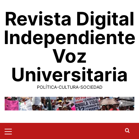
Saltar
Revista Digital
al
contenido
Independiente
Voz
Universitaria
POLÍTICA-CULTURA-SOCIEDAD
Primary
Menu