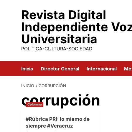
Saltar
Revista Digital
al
contenido
Independiente Vo
Universitaria
POLÍTICA-CULTURA-SOCIEDAD
Inicio
Director General
Internacional
Mé
INICIO
CORRUPCIÓN
corrupción
Columna
#Rúbrica PRI: lo mismo de
siempre #Veracruz