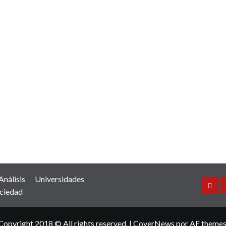
Análisis
Universidades
Inicio
ciedad
Copyright 2018 © All rights reserved.
|
CoverNews
por AF themes