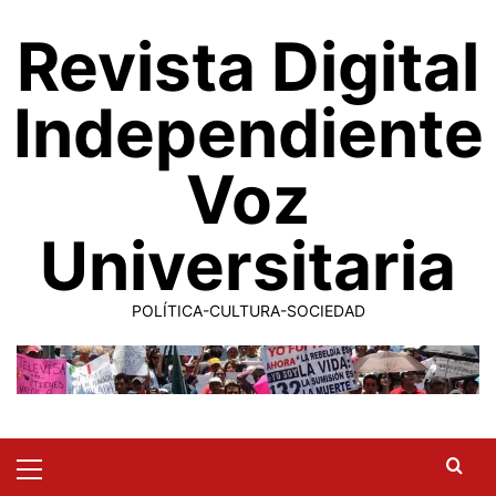
Saltar
Revista Digital
al
contenido
Independiente
Voz
Universitaria
POLÍTICA-CULTURA-SOCIEDAD
Primary
Menu