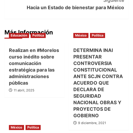
Hacia un Estado de bienestar para México
Más Información
Educación
Política
México
Política
Realizan en #Morelos
DETERMINA INAI
curso inédito sobre
PRESENTAR
comunicación
CONTROVERSIA
estratégica para las
CONSTITUCIONAL
administraciones
ANTE SCJN CONTRA
públicas
ACUERDO QUE
DECLARA DE
11 abril, 2025
SEGURIDAD
NACIONAL OBRAS Y
PROYECTOS DE
GOBIERNO
9 diciembre, 2021
México
Política