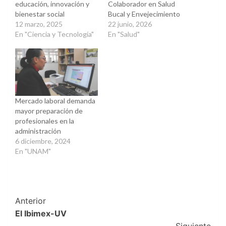
educación, innovación y
Colaborador en Salud
bienestar social
Bucal y Envejecimiento
12 marzo, 2025
22 junio, 2026
En "Ciencia y Tecnología"
En "Salud"
Mercado laboral demanda
mayor preparación de
profesionales en la
administración
6 diciembre, 2024
En "UNAM"
Post
Anterior
El Ibimex-UV
Navigation
Siguiente