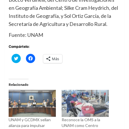
en Geografía Ambiental; Silke Cram Heydrich, del
Instituto de Geografía, y Sol Ortiz García, de la
Secretaría de Agricultura y Desarrollo Rural.
Fuente: UNAM
Compártelo:
Haz
Haz
Más
clic
clic
para
para
compartir
compartir
en
en
Twitter
Facebook
(Se
(Se
abre
abre
Relacionado
en
en
una
una
ventana
ventana
nueva)
nueva)
UNAM y GCDMX sellan
Reconoce la OMS a la
alianza para impulsar
UNAM como Centro