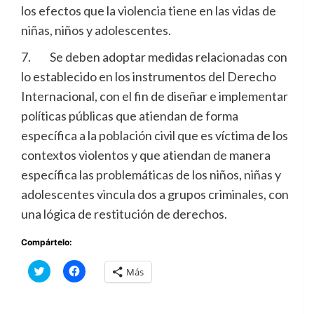
los efectos que la violencia tiene en las vidas de
niñas, niños y adolescentes.
7. Se deben adoptar medidas relacionadas con
lo establecido en los instrumentos del Derecho
Internacional, con el fin de diseñar e implementar
políticas públicas que atiendan de forma
específica a la población civil que es víctima de los
contextos violentos y que atiendan de manera
específica las problemáticas de los niños, niñas y
adolescentes vincula dos a grupos criminales, con
una lógica de restitución de derechos.
Compártelo:
Haz
Haz
Más
clic
clic
para
para
compartir
compartir
en
en