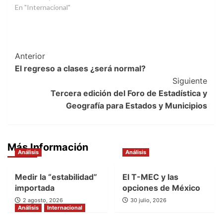
En "Internacional"
Post
Anterior
El regreso a clases ¿será normal?
Navigation
Siguiente
Tercera edición del Foro de Estadística y
Geografía para Estados y Municipios
Más Información
Análisis
Análisis
Medir la “estabilidad”
El T-MEC y las
importada
opciones de México
2 agosto, 2026
30 julio, 2026
Análisis
Internacional