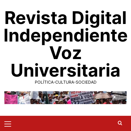
Saltar
Revista Digital
al
contenido
Independiente
Voz
Universitaria
POLÍTICA-CULTURA-SOCIEDAD
Primary
Menu