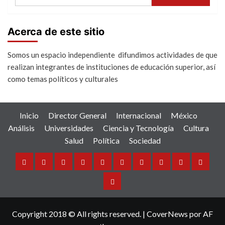
Acerca de este sitio
Somos un espacio independiente difundimos actividades de que
realizan integrantes de instituciones de educación superior, así
como temas políticos y culturales
Inicio
Director General
Internacional
México
Análisis
Universidades
Ciencia y Tecnología
Cultura
Salud
Política
Sociedad
Inicio
Director
Internacional
México
Análisis
Universidades
Ciencia
Cultura
Salud
Política
General
y
Sociedad
Tecnología
Copyright 2018 © All rights reserved.
|
CoverNews
por AF