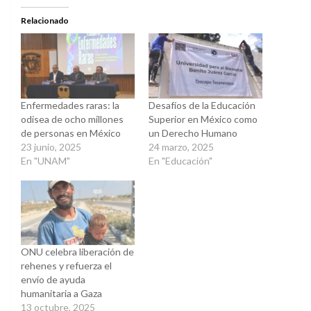
Twitter
Facebook
(Se
(Se
abre
abre
Relacionado
en
en
una
una
ventana
ventana
nueva)
nueva)
Enfermedades raras: la
Desafíos de la Educación
odisea de ocho millones
Superior en México como
de personas en México
un Derecho Humano
23 junio, 2025
24 marzo, 2025
En "UNAM"
En "Educación"
ONU celebra liberación de
rehenes y refuerza el
envío de ayuda
humanitaria a Gaza
13 octubre, 2025