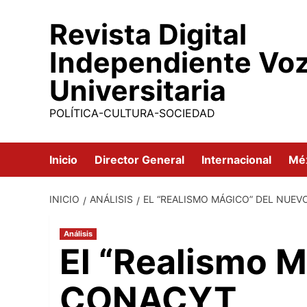
Saltar
Revista Digital
al
contenido
Independiente Vo
Universitaria
POLÍTICA-CULTURA-SOCIEDAD
Inicio
Director General
Internacional
Mé
INICIO
ANÁLISIS
EL “REALISMO MÁGICO” DEL NUE
Análisis
El “Realismo M
CONACYT