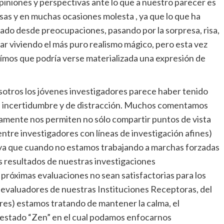
niones y perspectivas ante lo que a nuestro parecer es
usas y en muchas ocasiones molesta , ya que lo que ha
ado desde preocupaciones, pasando por la sorpresa, risa,
star viviendo el más puro realismo mágico, pero esta vez
reímos que podría verse materializada una expresión de
otros los jóvenes investigadores parece haber tenido
de incertidumbre y de distracción. Muchos comentamos
damente nos permiten no sólo compartir puntos de vista
entre investigadores con líneas de investigación afines)
 ya que cuando no estamos trabajando a marchas forzadas
os resultados de nuestras investigaciones
próximas evaluaciones no sean satisfactorias para los
 evaluadores de nuestras Instituciones Receptoras, del
res) estamos tratando de mantener la calma, el
l estado “Zen” en el cual podamos enfocarnos