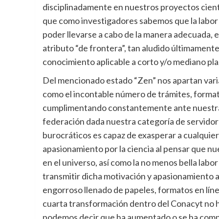
disciplinadamente en nuestros proyectos cientí
que como investigadores sabemos que la labor 
poder llevarse a cabo de la manera adecuada, 
atributo “de frontera”, tan aludido últimamen
conocimiento aplicable a corto y/o mediano pla
Del mencionado estado “Zen” nos apartan varia
como el incontable número de trámites, forma
cumplimentando constantemente ante nuestras i
federación dada nuestra categoría de servidore
burocráticos es capaz de exasperar a cualquier
apasionamiento por la ciencia al pensar que nu
en el universo, así como la no menos bella labor
transmitir dicha motivación y apasionamiento a
engorroso llenado de papeles, formatos en lín
cuarta transformación dentro del Conacyt no h
podemos decir que ha aumentado o se ha compli