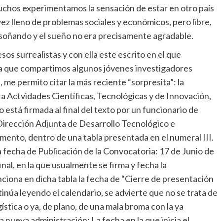
 muchos experimentamos la sensación de estar en otro país
ez lleno de problemas sociales y económicos, pero libre,
oñando y el sueño no era precisamente agradable.
os surrealistas y con ella este escrito en el que
a que compartimos algunos jóvenes investigadores
 me permito citar la más reciente “sorpresita”: la
 Actvidades Científicas, Tecnológicas y de Innovación,
está firmada al final del texto por un funcionario de
Dirección Adjunta de Desarrollo Tecnológico e
mento, dentro de una tabla presentada en el numeral III.
 fecha de Publicación de la Convocatoria: 17 de Junio de
nal, en la que usualmente se firma y fecha la
ciona en dicha tabla la fecha de “Cierre de presentación
tinúa leyendo el calendario, se advierte que no se trata de
ística o ya, de plano, de una mala broma con la ya
 nueva administración: La fecha en la que inicia el