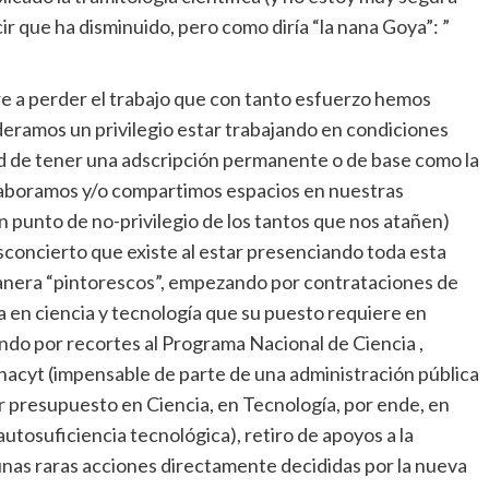
r que ha disminuido, pero como diría “la nana Goya”: ”
bre a perder el trabajo que con tanto esfuerzo hemos
ideramos un privilegio estar trabajando en condiciones
dad de tener una adscripción permanente o de base como la
olaboramos y/o compartimos espacios en nuestras
n punto de no-privilegio de los tantos que nos atañen)
sconcierto que existe al estar presenciando toda esta
manera “pintorescos”, empezando por contrataciones de
ia en ciencia y tecnología que su puesto requiere en
ando por recortes al Programa Nacional de Ciencia ,
nacyt (impensable de parte de una administración pública
 presupuesto en Ciencia, en Tecnología, por ende, en
utosuficiencia tecnológica), retiro de apoyos a la
nas raras acciones directamente decididas por la nueva