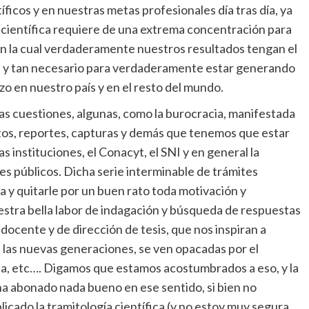
ficos y en nuestras metas profesionales día tras día, ya
científica requiere de una extrema concentración para
en la cual verdaderamente nuestros resultados tengan el
te y tan necesario para verdaderamente estar generando
zo en nuestro país y en el resto del mundo.
s cuestiones, algunas, como la burocracia, manifestada
tos, reportes, capturas y demás que tenemos que estar
nstituciones, el Conacyt, el SNI y en general la
s públicos. Dicha serie interminable de trámites
a y quitarle por un buen rato toda motivación y
estra bella labor de indagación y búsqueda de respuestas
 docente y de dirección de tesis, que nos inspiran a
 las nuevas generaciones, se ven opacadas por el
ea, etc…. Digamos que estamos acostumbrados a eso, y la
a abonado nada bueno en ese sentido, si bien no
cado la tramitología científica (y no estoy muy segura