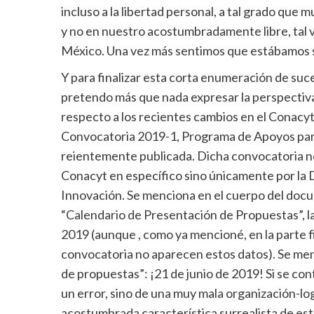
incluso a la libertad personal, a tal grado que
y no en nuestro acostumbradamente libre, tal v
México. Una vez más sentimos que estábamos s
Y para finalizar esta corta enumeración de suces
pretendo más que nada expresar la perspectiv
respecto a los recientes cambios en el Conacyt,
Convocatoria 2019-1, Programa de Apoyos para
reientemente publicada. Dicha convocatoria no 
Conacyt en específico sino únicamente por la 
Innovación. Se menciona en el cuerpo del docu
“Calendario de Presentación de Propuestas”, la
2019 (aunque , como ya mencioné, en la parte fi
convocatoria no aparecen estos datos). Se men
de propuestas”: ¡21 de junio de 2019! Si se con
un error, sino de una muy mala organización-log
acostumbrada característica surrealista de esta