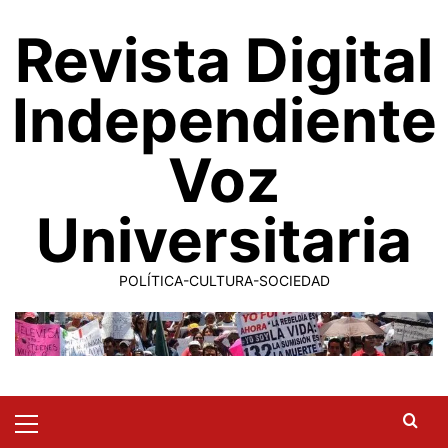
Saltar
Revista Digital
al
contenido
Independiente
Voz
Universitaria
POLÍTICA-CULTURA-SOCIEDAD
Primary
Menu