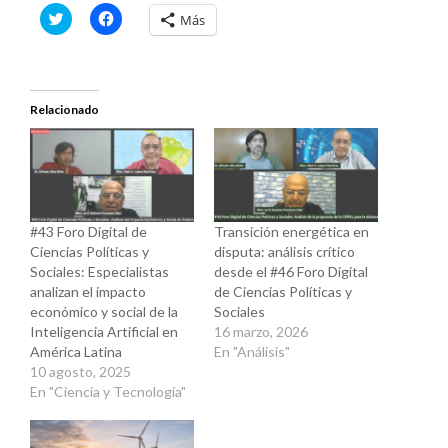
Haz
Haz
Más
clic
clic
para
para
compartir
compartir
en
en
Twitter
Facebook
(Se
(Se
abre
abre
Relacionado
en
en
una
una
ventana
ventana
nueva)
nueva)
#43 Foro Digital de
Transición energética en
Ciencias Políticas y
disputa: análisis crítico
Sociales: Especialistas
desde el #46 Foro Digital
analizan el impacto
de Ciencias Políticas y
económico y social de la
Sociales
Inteligencia Artificial en
16 marzo, 2026
América Latina
En "Análisis"
10 agosto, 2025
En "Ciencia y Tecnología"