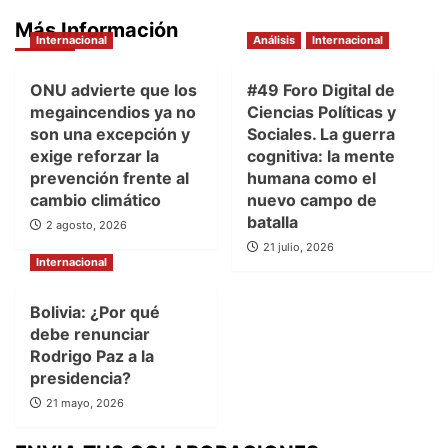
Más Información
Internacional
Análisis
Internacional
ONU advierte que los
#49 Foro Digital de
megaincendios ya no
Ciencias Políticas y
son una excepción y
Sociales. La guerra
exige reforzar la
cognitiva: la mente
prevención frente al
humana como el
cambio climático
nuevo campo de
batalla
2 agosto, 2026
21 julio, 2026
Internacional
Bolivia: ¿Por qué
debe renunciar
Rodrigo Paz a la
presidencia?
21 mayo, 2026