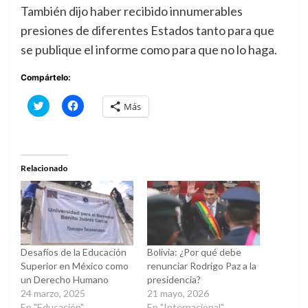
También dijo haber recibido innumerables
presiones de diferentes Estados tanto para que
se publique el informe como para que no lo haga.
Compártelo:
Haz
Haz
Más
clic
clic
para
para
compartir
compartir
en
en
Twitter
Facebook
(Se
(Se
abre
abre
Relacionado
en
en
una
una
ventana
ventana
nueva)
nueva)
Desafíos de la Educación
Bolivia: ¿Por qué debe
Superior en México como
renunciar Rodrigo Paz a la
un Derecho Humano
presidencia?
24 marzo, 2025
21 mayo, 2026
En "Educación"
En "Internacional"