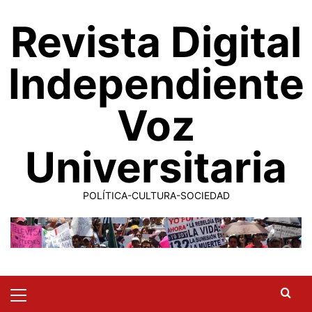
Saltar
Revista Digital
al
contenido
Independiente
Voz
Universitaria
POLÍTICA-CULTURA-SOCIEDAD
Primary
Menu