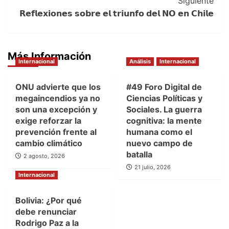
Siguiente
𝗥𝗲𝗳𝗹𝗲𝘅𝗶𝗼𝗻𝗲𝘀 𝘀𝗼𝗯𝗿𝗲 𝗲𝗹 𝘁𝗿𝗶𝘂𝗻𝗳𝗼 𝗱𝗲𝗹 𝗡𝗢 𝗲𝗻 𝗖𝗵𝗶𝗹𝗲
Más Información
Internacional
Análisis
Internacional
ONU advierte que los
#49 Foro Digital de
megaincendios ya no
Ciencias Políticas y
son una excepción y
Sociales. La guerra
exige reforzar la
cognitiva: la mente
prevención frente al
humana como el
cambio climático
nuevo campo de
batalla
2 agosto, 2026
21 julio, 2026
Internacional
Bolivia: ¿Por qué
debe renunciar
Rodrigo Paz a la