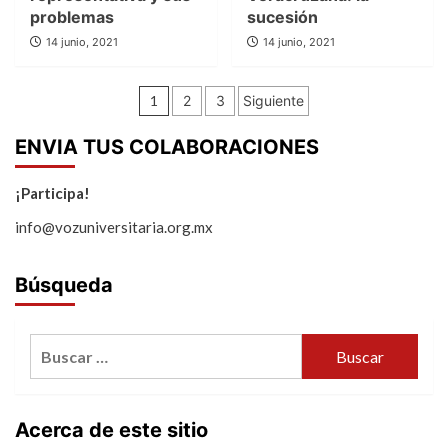
problemas
sucesión
14 junio, 2021
14 junio, 2021
Paginación
1
2
3
Siguiente
de
ENVIA TUS COLABORACIONES
entradas
¡Participa!
info@vozuniversitaria.org.mx
Búsqueda
Buscar:
Acerca de este sitio