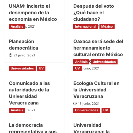
UNAM: incierto el
Después del voto
desempeño de la
¿Qué hace el
economía en México
ciudadano?
Análisis
28 junio, 2021
Internacional
21 junio, 2021
México
Planeación
Oaxaca será sede del
democrática
hermanamiento
cultural entre México
21 junio, 2021
y Canadá
Análisis
Universidades
Universidades
UV
UV
16 junio, 2021
Comunicado a las
Ecología Cultural en
autoridades de la
la Universidad
Universidad
Veracruzana
Veracruzana
15 junio, 2021
Análisis
16 junio, 2021
Universidades
UV
La democracia
Universidad
representativa y sus
Veracruzana: la