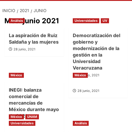
INICIO
2021
JUNIO
Mes:
junio 2021
Análisis
Universidades
UV
La aspiración de Ruiz
Democratización del
Saldaña y las mujeres
gobierno y
modernización de la
28 junio, 2021
gestión en la
Universidad
Veracruzana
México
México
28 junio, 2021
INEGI: balanza
28 junio, 2021
comercial de
mercancías de
México durante mayo
de 2021
México
UNAM
Universidades
28 junio, 2021
Análisis