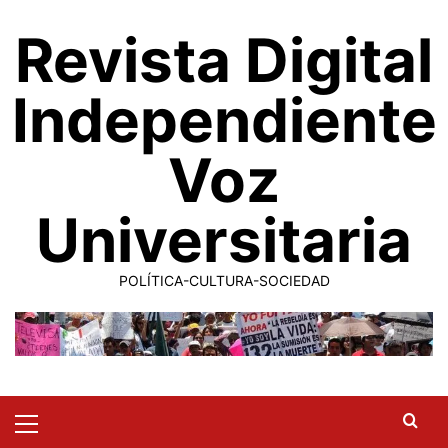
Saltar
Revista Digital
al
contenido
Independiente
Voz
Universitaria
POLÍTICA-CULTURA-SOCIEDAD
Primary
Menu