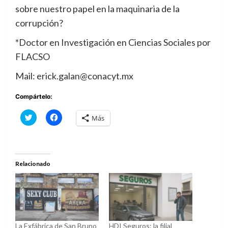
sobre nuestro papel en la maquinaria de la
corrupción?
*Doctor en Investigación en Ciencias Sociales por
FLACSO
Mail: erick.galan@conacyt.mx
Compártelo:
Haz
Haz
Más
clic
clic
para
para
compartir
compartir
en
en
Twitter
Facebook
(Se
(Se
abre
abre
Relacionado
en
en
una
una
ventana
ventana
nueva)
nueva)
La Exfábrica de San Bruno
HDI Seguros: la filial