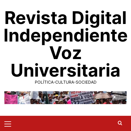
Saltar
Revista Digital
al
contenido
Independiente
Voz
Universitaria
POLÍTICA-CULTURA-SOCIEDAD
Primary
Menu