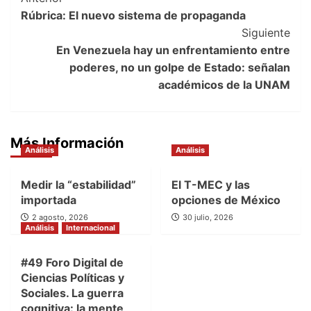
Post
Rúbrica: El nuevo sistema de propaganda
Navigation
Siguiente
En Venezuela hay un enfrentamiento entre
poderes, no un golpe de Estado: señalan
académicos de la UNAM
Más Información
Análisis
Análisis
Medir la “estabilidad”
El T-MEC y las
importada
opciones de México
2 agosto, 2026
30 julio, 2026
Análisis
Internacional
#49 Foro Digital de
Ciencias Políticas y
Sociales. La guerra
cognitiva: la mente