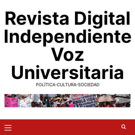
Saltar
Revista Digital
al
contenido
Independiente
Voz
Universitaria
POLÍTICA-CULTURA-SOCIEDAD
Primary
Menu