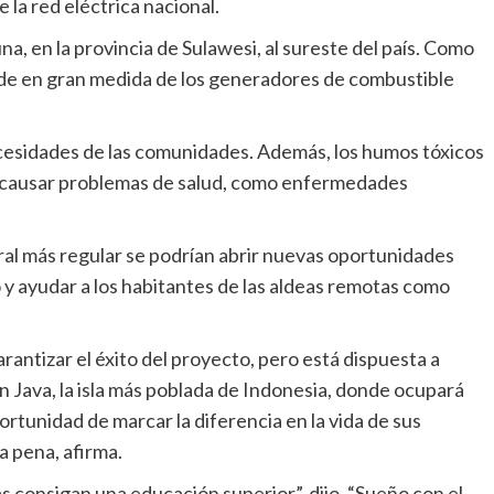
 la red eléctrica nacional.
a, en la provincia de Sulawesi, al sureste del país. Como
nde en gran medida de los generadores de combustible
cesidades de las comunidades. Además, los humos tóxicos
 causar problemas de salud, como enfermedades
ral más regular se podrían abrir nuevas oportunidades
y ayudar a los habitantes de las aldeas remotas como
arantizar el éxito del proyecto, pero está dispuesta a
n Java, la isla más poblada de Indonesia, donde ocupará
rtunidad de marcar la diferencia en la vida de sus
a pena, afirma.
 consigan una educación superior”, dijo. “Sueño con el