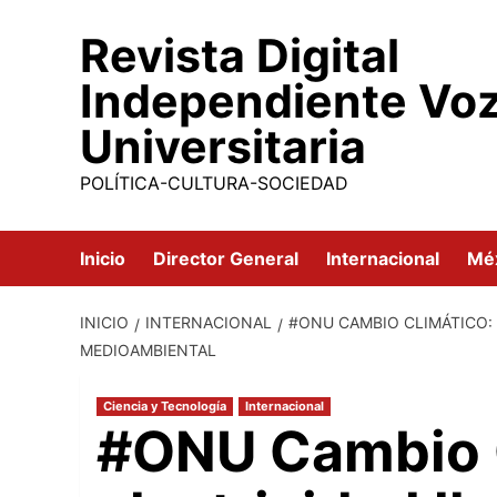
Saltar
Revista Digital
al
contenido
Independiente Vo
Universitaria
POLÍTICA-CULTURA-SOCIEDAD
Inicio
Director General
Internacional
Mé
INICIO
INTERNACIONAL
#ONU CAMBIO CLIMÁTICO: 
MEDIOAMBIENTAL
Ciencia y Tecnología
Internacional
#ONU Cambio C