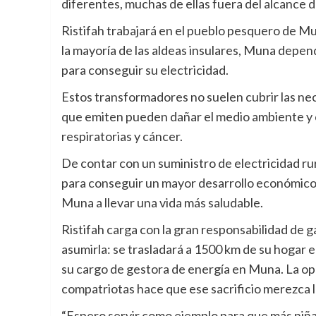
diferentes, muchas de ellas fuera del alcance de
Ristifah trabajará en el pueblo pesquero de Mun
la mayoría de las aldeas insulares, Muna depe
para conseguir su electricidad.
Estos transformadores no suelen cubrir las ne
que emiten pueden dañar el medio ambiente y
respiratorias y cáncer.
De contar con un suministro de electricidad ru
para conseguir un mayor desarrollo económico 
Muna a llevar una vida más saludable.
Ristifah carga con la gran responsabilidad de g
asumirla: se trasladará a 1500 km de su hogar e
su cargo de gestora de energía en Muna. La opo
compatriotas hace que ese sacrificio merezca l
“Espero servir como ejemplo para que más niñas