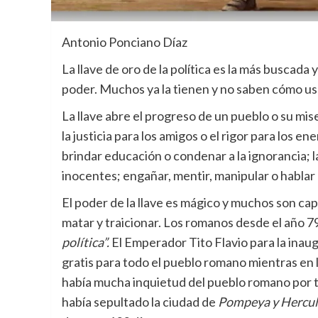
Antonio Ponciano Díaz
La llave de oro de la política es la más buscada
poder. Muchos ya la tienen y no saben cómo usa
La llave abre el progreso de un pueblo o su mise
la justicia para los amigos o el rigor para los e
brindar educación o condenar a la ignorancia; l
inocentes; engañar, mentir, manipular o hablar
El poder de la llave es mágico y muchos son cap
matar y traicionar. Los romanos desde el año 7
política”.
El Emperador Tito Flavio para la inau
gratis para todo el pueblo romano mientras en 
había mucha inquietud del pueblo romano por t
había sepultado la ciudad de
Pompeya y Hercu