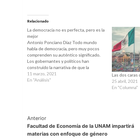
para
para
compartir
compartir
en
en
Twitter
Facebook
(Se
(Se
abre
abre
Relacionado
en
en
una
una
La democracia no es perfecta, pero es la
ventana
ventana
mejor
nueva)
nueva)
Antonio Ponciano Díaz Todo mundo
habla de democracia, pero muy pocos
comprenden su auténtico significado.
Los gobernantes y políticos han
construido la narrativa de que la
democracia es la gran panacea para
11 marzo, 2021
Las dos caras 
alcanzar el, tan anhelado, sueño de
En "Análisis"
25 abril, 2021
construir una sociedad donde haya
En "Columna"
bienestar y progreso para todos. Una
sociedad…
Post
Anterior
Facultad de Economía de la UNAM impartirá
Navigation
materias con enfoque de género