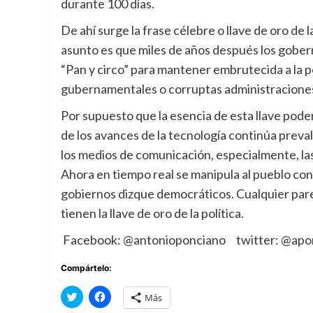
durante 100 días.
De ahí surge la frase célebre o llave de oro de la
asunto es que miles de años después los gober
“Pan y circo” para mantener embrutecida a la p
gubernamentales o corruptas administraciones o
Por supuesto que la esencia de esta llave podero
de los avances de la tecnología continúa pre
los medios de comunicación, especialmente, las 
Ahora en tiempo real se manipula al pueblo co
gobiernos dizque democráticos. Cualquier parec
tienen la llave de oro de la política.
Facebook: @antonioponciano twitter: @aponch
Compártelo:
Haz
Haz
Más
clic
clic