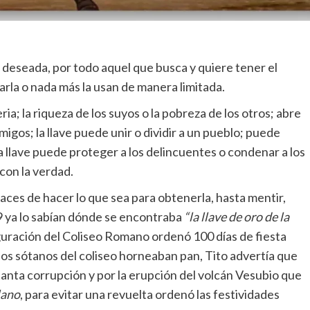
 y deseada, por todo aquel que busca y quiere tener el
rla o nada más la usan de manera limitada.
ria; la riqueza de los suyos o la pobreza de los otros; abre
nemigos; la llave puede unir o dividir a un pueblo; puede
a llave puede proteger a los delincuentes o condenar a los
 con la verdad.
aces de hacer lo que sea para obtenerla, hasta mentir,
9 ya lo sabían dónde se encontraba
“la llave de oro de la
guración del Coliseo Romano ordenó 100 días de fiesta
los sótanos del coliseo horneaban pan, Tito advertía que
anta corrupción y por la erupción del volcán Vesubio que
lano
, para evitar una revuelta ordenó las festividades