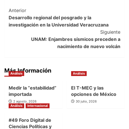
Post
Anterior
Desarrollo regional del posgrado y la
Navigation
investigación en la Universidad Veracruzana
Siguiente
UNAM: Enjambres sísmicos preceden a
nacimiento de nuevo volcán
Más Información
Análisis
Análisis
Medir la “estabilidad”
El T-MEC y las
importada
opciones de México
2 agosto, 2026
30 julio, 2026
Análisis
Internacional
#49 Foro Digital de
Ciencias Políticas y