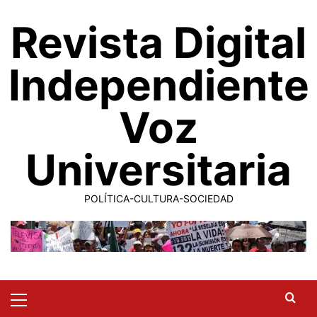
Saltar
Revista Digital
al
contenido
Independiente
Voz
Universitaria
POLÍTICA-CULTURA-SOCIEDAD
Primary
Menu