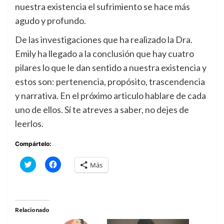
nuestra existencia el sufrimiento se hace más
agudo y profundo.
De las investigaciones que ha realizado la Dra.
Emily ha llegado a la conclusión que hay cuatro
pilares lo que le dan sentido a nuestra existencia y
estos son: pertenencia, propósito, trascendencia
y narrativa. En el próximo articulo hablare de cada
uno de ellos. Sí te atreves a saber, no dejes de
leerlos.
Compártelo:
Haz
Haz
Más
clic
clic
para
para
compartir
compartir
en
en
Twitter
Facebook
(Se
(Se
abre
abre
Relacionado
en
en
una
una