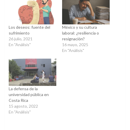
ventana
ventana
nueva)
nueva)
Los deseos: fuente del
México y su cultura
sufrimiento
laboral: ¿resiliencia o
26 julio, 2021
resignación?
En "Análisis"
16 mayo, 2025
En "Análisis"
La defensa de la
universidad pública en
Costa Rica
15 agosto, 2022
En "Análisis"