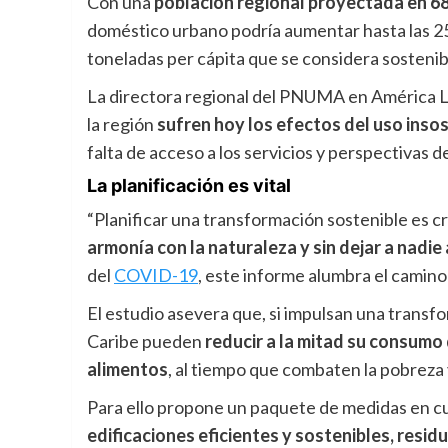
Con una
población regional proyectada en 6
doméstico urbano podría aumentar hasta las 25
toneladas per cá­pita que se considera sostenib
La directora regional del PNUMA en América La
la región
sufren hoy los efectos del uso inso
falta de acceso a los servicios y perspectivas 
La planificación es vital
“Planificar una transformación sostenible es cru
armonía con la naturaleza y sin dejar a nadie
del
COVID-19
, este informe alumbra el camino 
El estudio asevera que, si impulsan una transfo
Caribe pueden
reducir a la mitad su consumo
alimentos
, al tiempo que combaten la pobreza 
Para ello propone un paquete de medidas en c
edificaciones eficientes y sostenibles, resi