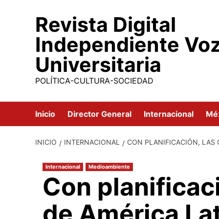
Saltar
Revista Digital
al
contenido
Independiente Vo
Universitaria
POLÍTICA-CULTURA-SOCIEDAD
Inicio
Director General
Internacional
Mé
INICIO
INTERNACIONAL
CON PLANIFICACIÓN, LAS 
Internacional
Medioambiente
Con planificac
de América La