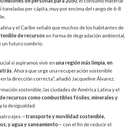
80 millones de personas para 2050
, el consumo material
 toneladas per cápita, muy por encima del rango de 6-8
le.
tina y el Caribe señaló que muchos de los habitantes de
stenible de recursos
en forma de degradación ambiental,
de un futuro sombrío.
cial si aspiramos vivir en
una región más limpia, en
 atrás
. Ahora que urge una recuperación sostenible
en la dirección correcta”, añadió Jacqueline Álvarez.
rmación sostenible, las ciudades de América Latina y el
 de recursos como combustibles fósiles, minerales y
y la desigualdad.
uatro ejes —
transporte y movilidad sostenible,
duos, y agua y saneamiento
— con el fin de reducir el