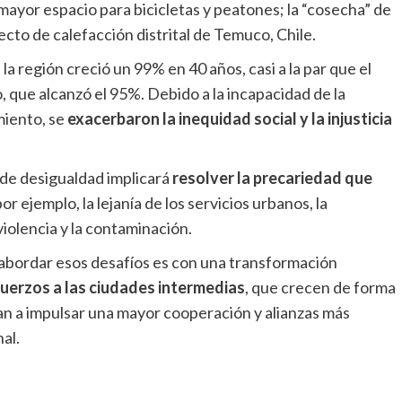
 mayor espacio para bicicletas y peatones; la “cosecha” de
ecto de calefacción distrital de Temuco, Chile.
la región creció un 99% en 40 años, casi a la par que el
 que alcanzó el 95%. Debido a la incapacidad de la
miento, se
exacerbaron la inequidad social y la injusticia
de desigualdad implicará
resolver la precariedad que
 por ejemplo, la lejanía de los servicios urbanos, la
violencia y la contaminación.
e abordar esos desafíos es con una transformación
uerzos a las ciudades intermedias
, que crecen de forma
an a impulsar una mayor cooperación y alianzas más
al.