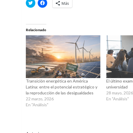
Haz
Haz
Más
clic
clic
para
para
compartir
compartir
en
en
Twitter
Facebook
(Se
(Se
abre
abre
Relacionado
en
en
una
una
ventana
ventana
nueva)
nueva)
Transición energética en América
El último exame
Latina: entre el potencial estratégico y
universidad
la reproducción de las desigualdades
28 mayo, 202
22 marzo, 2026
En "Análisis"
En "Análisis"