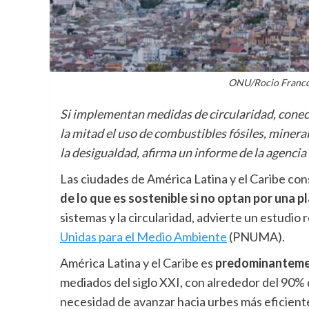
ONU/Rocio Franco 
Si implementan medidas de circularidad, conec
la mitad el uso de combustibles fósiles, minera
la desigualdad, afirma un informe de la agenc
Las ciudades de América Latina y el Caribe c
de lo que es sostenible si no optan por una pl
sistemas y la circularidad, advierte un estudio
Unidas para el Medio Ambiente
(PNUMA).
América Latina y el Caribe es
predominanteme
mediados del siglo XXI, con alrededor del 90% 
necesidad de avanzar hacia urbes más eficiente