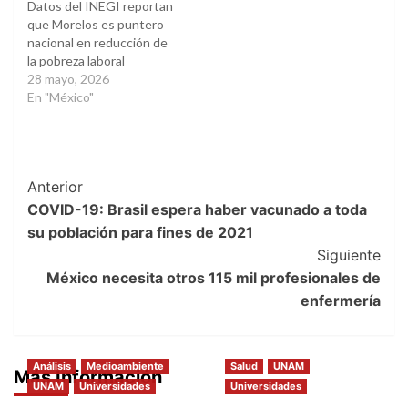
Datos del INEGI reportan
que Morelos es puntero
nacional en reducción de
la pobreza laboral
28 mayo, 2026
En "México"
Post
Anterior
COVID-19: Brasil espera haber vacunado a toda
Navigation
su población para fines de 2021
Siguiente
México necesita otros 115 mil profesionales de
enfermería
Análisis
Medioambiente
Salud
UNAM
Más Información
UNAM
Universidades
Universidades