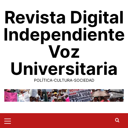
Saltar
Revista Digital
al
contenido
Independiente
Voz
Universitaria
POLÍTICA-CULTURA-SOCIEDAD
Primary
Menu