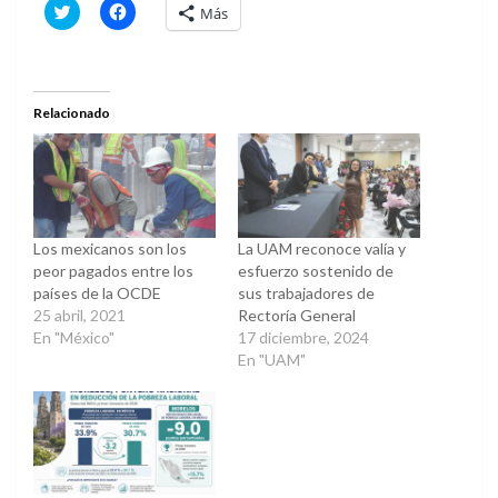
Haz
Haz
Más
clic
clic
para
para
compartir
compartir
en
en
Twitter
Facebook
(Se
(Se
abre
abre
Relacionado
en
en
una
una
ventana
ventana
nueva)
nueva)
Los mexicanos son los
La UAM reconoce valía y
peor pagados entre los
esfuerzo sostenido de
países de la OCDE
sus trabajadores de
25 abril, 2021
Rectoría General
En "México"
17 diciembre, 2024
En "UAM"